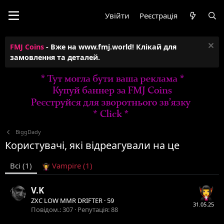
Увійти
Реєстрація
FMJ Coins
- Вже на www.fmj.world! Клікай для
замовлення та деталей.
BiggDady
Користувачі, які відреагували на це
Всі
(1)
Vampire
(1)
V.K
ZXC LOW MMR DRIFTER
·
59
31.05.25
Повідом.
307
Репутація
88