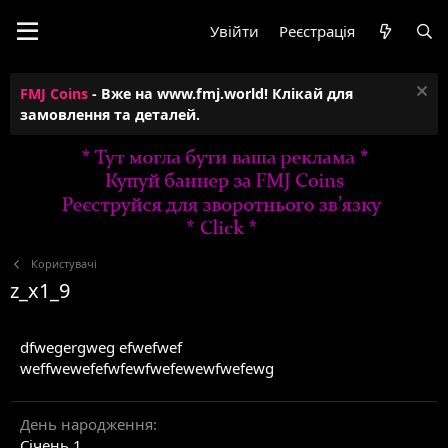
Увійти
Реєстрація
FMJ Coins
- Вже на www.fmj.world! Клікай для
замовлення та деталей.
Користувачі
z_x1_9
dfwegergweg efwefwef
weffwewefefwfewfwefewewfwefewg
День народження
Січень 1