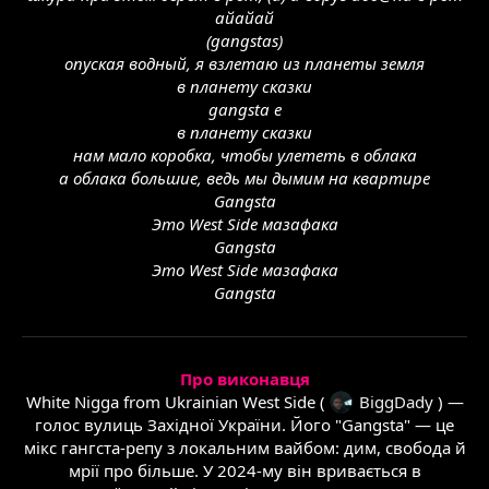
айайай
(gangstas)
опуская водный, я взлетаю из планеты земля
в планету сказки
gangsta е
в планету сказки
нам мало коробка, чтобы улететь в облака
а облака большие, ведь мы дымим на квартире
Gangsta
Это West Side мазафака
Gangsta
Это West Side мазафака
Gangsta
Про виконавця
White Nigga from Ukrainian West Side (
BiggDady
) —
голос вулиць Західної України. Його "Gangsta" — це
мікс гангста-репу з локальним вайбом: дим, свобода й
мрії про більше. У 2024-му він вривається в