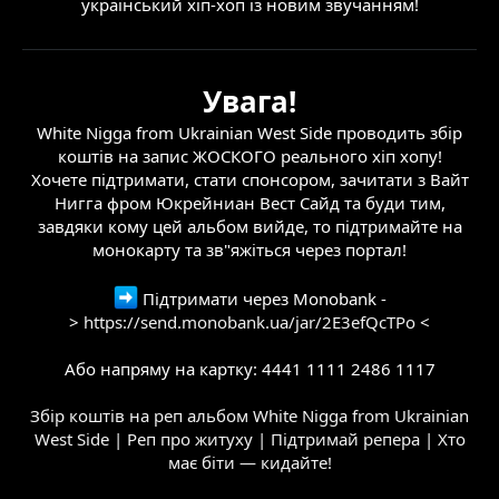
український хіп-хоп із новим звучанням!
Увага!
White Nigga from Ukrainian West Side проводить збір
коштів на запис ЖОСКОГО реального хіп хопу!
Хочете підтримати, стати спонсором, зачитати з Вайт
Нигга фром Юкрейниан Вест Сайд та буди тим,
завдяки кому цей альбом вийде, то підтримайте на
монокарту та зв"яжіться через портал!
Підтримати через Monobank -
>
https://send.monobank.ua/jar/2E3efQcTPo
<
Або напряму на картку: 4441 1111 2486 1117
Збір коштів на реп альбом White Nigga from Ukrainian
West Side | Реп про житуху | Підтримай репера | Хто
має біти — кидайте!