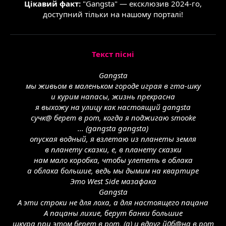
Цікавий факт:
"Gangsta" — ексклюзив 2024-го,
доступний тільки на нашому порталі!
Текст пісні
Gangsta
мы живьом в маленьком городе играя в гта-шку
и курим напасы, жизнь прекрасна
я выхожу на улицу как настоящий gangsta
сучк@ берет в рот, когда я поджигаю smooke
... (gangsta gangsta)
опуская водный, я взлетаю из планеты земля
в планету сказки, е, в планету сказки
нам мало коробка, чтобы улететь в облака
а облака большие, ведь мы дымим на квартире
Это West Side мазафака
Gangsta
А эти строки не для лоха, а для настоящего пацана
А пацаны лихие, берут банки большие
шкура при этом берет в рот, (а) и вдруг й0б@на в рот