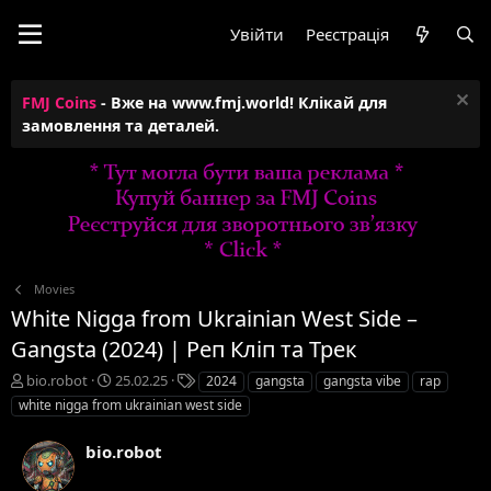
Увійти
Реєстрація
FMJ Coins
- Вже на www.fmj.world! Клікай для
замовлення та деталей.
Movies
White Nigga from Ukrainian West Side –
Gangsta (2024) | Реп Кліп та Трек
А
Д
Т
bio.robot
25.02.25
2024
gangsta
gangsta vibe
rap
в
а
е
white nigga from ukrainian west side
т
т
г
о
а
и
bio.robot
р
с
т
т