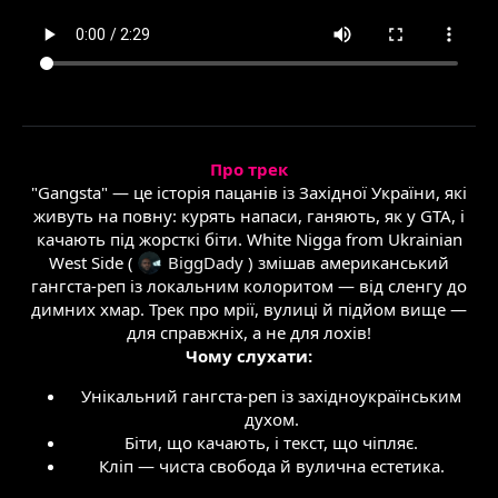
Про трек
"Gangsta" — це історія пацанів із Західної України, які
живуть на повну: курять напаси, ганяють, як у GTA, і
качають під жорсткі біти. White Nigga from Ukrainian
West Side (
BiggDady
) змішав американський
гангста-реп із локальним колоритом — від сленгу до
димних хмар. Трек про мрії, вулиці й підйом вище —
для справжніх, а не для лохів!
Чому слухати:
Унікальний гангста-реп із західноукраїнським
духом.
Біти, що качають, і текст, що чіпляє.
Кліп — чиста свобода й вулична естетика.