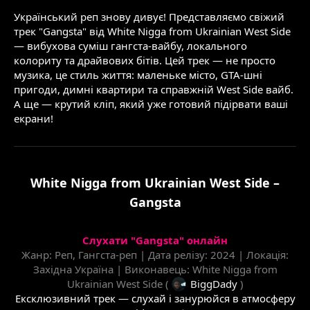
Український реп знову дивує! Представляємо свіжий
трек "Gangsta" від White Nigga from Ukrainian West Side
— вибухова суміш гангста-вайбу, локального
колориту та драйвових бітів. Цей трек — не просто
музика, це стиль життя: маленьке місто, GTA-шні
пригоди, димні квартири та справжній West Side вайб.
А ще — крутий кліп, який уже готовий підірвати ваші
екрани!
White Nigga from Ukrainian West Side –
Gangsta
Слухати "Gangsta" онлайн
Жанр: Реп, Гангста-реп | Дата релізу: 2024 | Локація:
Західна Україна | Виконавець: White Nigga from
Ukrainian West Side (
BiggDady
)
Ексклюзивний трек — слухай і занурюйся в атмосферу