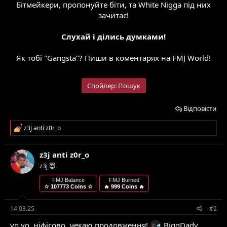
Бітмейкери, пропонуйте біти, та White Nigga під них
зачитає!
Слухай і ділись думками!
Як тобі "Gangsta"? Пиши в коментарях на FMJ World!
Спойлер:
Пошук
Відповісти
Р
z3j anti z0r_o
е
а
к
z3j anti z0r_o
ц
z3j 😇
і
ї
FMJ Balance
FMJ Burned
:
☆ 107773 Coins ☆
🔥 999 Coins 🔥
14.03.25
#2
yo yo, ніфігово, чекаю продовження!
BiggDady