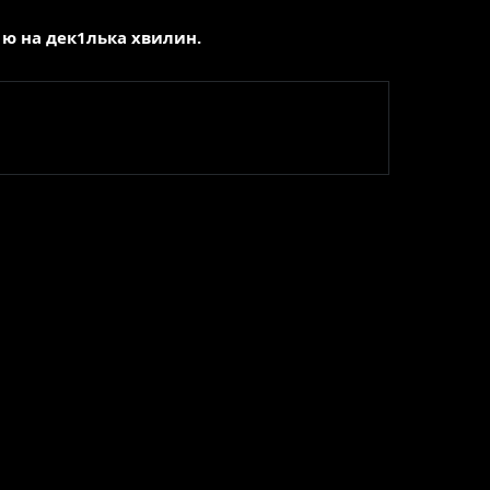
ю на дек1лька хвилин.
с
зах
ма