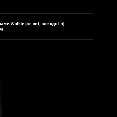
ами Walkie (не вс1, але одн1 з)
я!