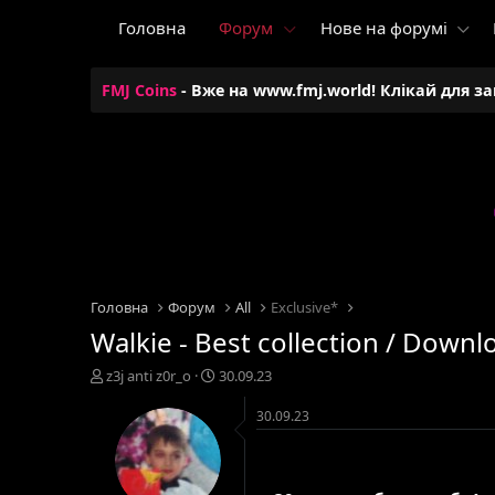
Головна
Форум
Нове на форумі
FMJ Coins
- Вже на www.fmj.world! Клікай для з
Головна
Форум
All
Exclusive*
Walkie - Best collection / Downl
А
Д
z3j anti z0r_o
30.09.23
в
а
т
т
30.09.23
о
а
р
с
т
т
е
в