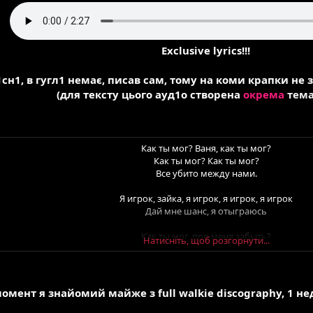
Exclusive lyrics!!!
1сн1, в гугл1 немає, писав сам, тому на коми крапки не зв
(для тексту цього ауд1о створена
окрема
тем
Как ты мог? Ваня, как ты мог?
Как ты мог? Как ты мог?
Все убито между нами.
Я игрок, зайка, я игрок, я игрок, я игрок
Дай мне шанс, я отыграюсь
Как ты мог, про меня забыть?
Натисніть, щоб розгорнути...
Как ты мог, снова напиваться, снова закурить
Как-то мог, и если надо - я все повторю еще
Нам домой уже не надо, сатана оплатит счет
Хочешь жизнь, а не блокбастер? Выбрала не того
момент я знайомий майже з full walkie discography, 1 
Я так долго месил грязь, что не отцеплюсь от сво
Я задушенный сапогами, сам пока не закончу