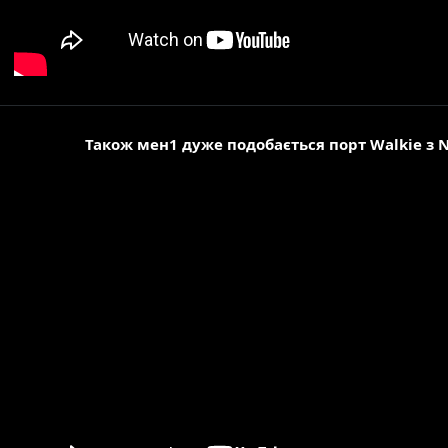
Дай мне шанс, я отыграюсь
Я игрок - в игре нет справедливости
После нас останется в этом мире стиль
Я единственный раз победил
Но воспоминания об этом, для меня фитиль​
Також мен1 дуже подобається порт Walkie з N