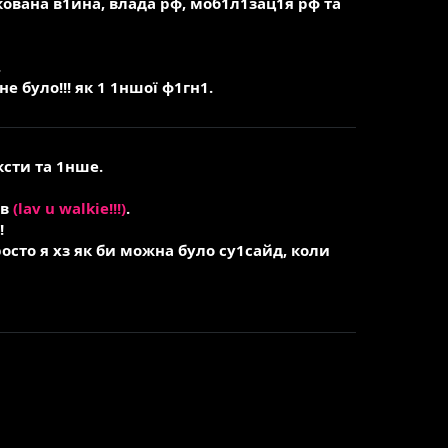
ована в1йна, влада рф, моб1л1зац1я рф та
.
е було!!! як 1 1ншої ф1гн1.
ксти та 1нше.
ав
(lav u walkie!!!)
.
!
просто я хз як би можна було су1сайд, коли