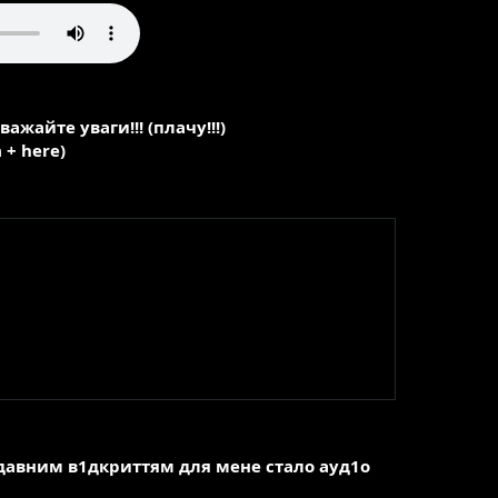
ажайте уваги!!! (плачу!!!)
а
+ here)
 ты
недавним в1дкриттям для мене стало ауд1о
боды