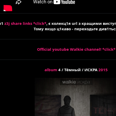
м1
z3j share links *click*
, є колекц1я url з кращими виступ
Тому якщо ц1каво - переходьте див1тьс
Official youtube Walkie channel! *click*
album
4 / Тёмный / ИСКРА
2015