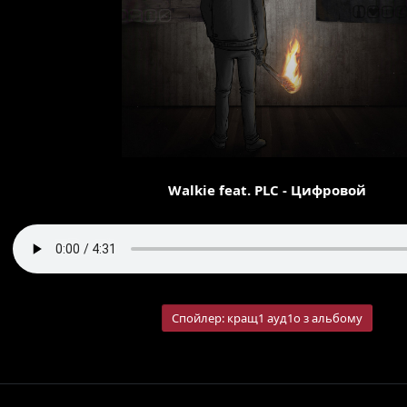
Walkie feat. PLC - Цифровой
Спойлер:
кращ1 ауд1о з альбому