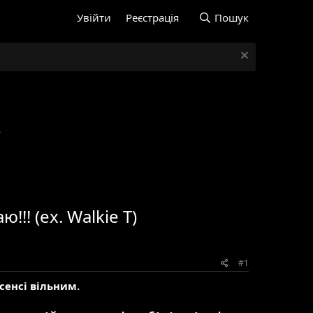
Увійти
Реєстрація
Пошук
!!! (ex. Walkie T)
#1
сенсі вільним.