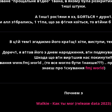
оване "прощальне в1део" 1вана, в якому була розкритик
1нші штуки.
А 1нш1 рос1яни я хз, БОЯТЬСЯ + дурн1
 алл з1брались, 1 т1па, що за ф1гня коїться, то в1йни б н
В ц1й тем1 згадаємо його кра1щ1 хіти, виступи, те
Дореч1, я в1тав його з днем народження, в1н подякув
Шкода що в1н вир1шив нас покинути!!
ування
www.fmj.world
, (то все могло бути 1накше???) .. 
знаєш про 1снування
fmj world
)
Почнем з
Walkie - Как ты мог (release data 2023)