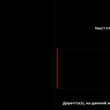
Текст п
Дореч1(х3), на данний 