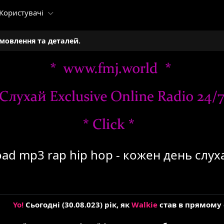
Користувачі
амовлення та деталей.
oad mp3 rap hip hop - кожен день слухаю
Yo!
Сьогодні (30.08.023) рік, як
Walkie
став в прямому 