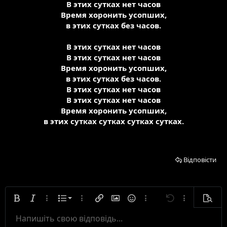
В этих сутках нет часов
Время хоронить усопших,
в этих сутках без часов.
В этих сутках нет часов
В этих сутках нет часов
Время хоронить усопших,
в этих сутках без часов.
В этих сутках нет часов
В этих сутках нет часов
Время хоронить усопших,
в этих сутках сутках сутках сутках.
Відповісти
Нумерований список
Жирний
Курсивний
Додаткові параметри...
Список
Додаткові параметри...
Вставити посилання
Вставити зображення
Смайлики
Додаткові параметри...
Скасувати
Додаткові па
Попере
Маркований список
Напишіть свою відповідь...
Вирівняти по лівому краю
9
Звичайний
Зберегти чернетку
Arial
Розмір тексту
Вирівнювання тексту
Цитата
Повторити
Медіа
Ввімкнути режим BB-кодів
Колір тексту
Формат абзацу
Вставити таблицю
Видалити форматування
Шрифт тексту
Вставити горизонтальну лінію
Чернетки
Закреслений
Спойлер
Підкреслений
Код
Лінійний програмний код
Лінійний спойлер