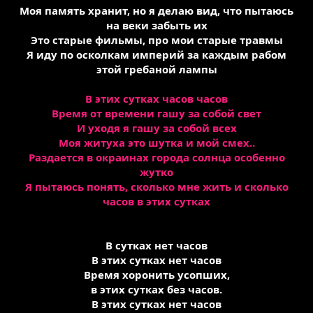
Моя память хранит, но я делаю вид, что пытаюсь
на веки забыть их
Это старые фильмы, про мои старые травмы
Я иду по осколкам империй за каждым рабом
этой гребаной лампы
В этих сутках часов часов
Время от времени гашу за собой свет
И уходя я гашу за собой всех
Моя житуха это шутка и мой смех..
Раздается в окраинах города солнца особенно
жутко
Я пытаюсь понять, сколько мне жить и сколько
часов в этих сутках
В сутках нет часов
В этих сутках нет часов
Время хоронить усопших,
в этих сутках без часов.
В этих сутках нет часов