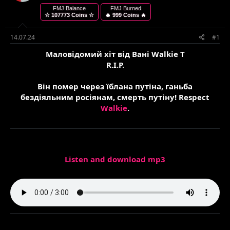
т
т
FMJ Balance
FMJ Burned
☆ 107773 Coins ☆
🔥 999 Coins 🔥
е
в
м
о
и
р
14.07.24
#1
е
Маловідомий хіт від Вані Walkie T
н
н
R.I.P.
я
Він помер через їблана путіна, ганьба
бездіяльним росіянам, смерть путіну! Respect
Walkie
.
Listen and download mp3