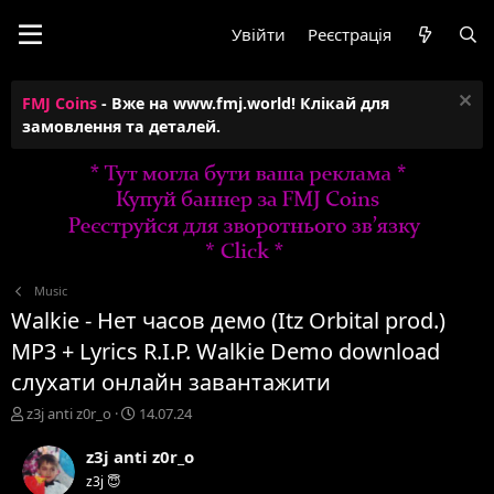
Увійти
Реєстрація
FMJ Coins
- Вже на www.fmj.world! Клікай для
замовлення та деталей.
Music
Walkie - Нет часов демо (Itz Orbital prod.)
MP3 + Lyrics R.I.P. Walkie Demo download
слухати онлайн завантажити
А
Д
z3j anti z0r_o
14.07.24
в
а
т
т
z3j anti z0r_o
о
а
z3j 😇
р
с