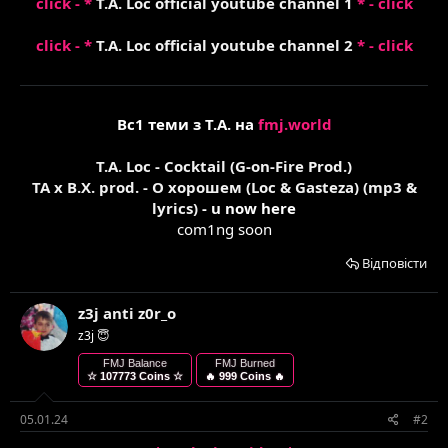
click - *
T.A. Loc official youtube channel 1
* - click
click - *
T.A. Loc official youtube channel 2
* - click
Вс1 теми з T.A. на
fmj.world
T.A. Loc - Cocktail (G-on-Fire Prod.)
TA x B.X. prod. - О хорошем (Loc & Gasteza) (mp3 &
lyrics)
- u now here
com1ng soon​
Відповісти
z3j anti z0r_o
z3j 😇
FMJ Balance
FMJ Burned
☆ 107773 Coins ☆
🔥 999 Coins 🔥
05.01.24
#2