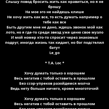
Слышу повод бросить жить как нравиться, но я не
брошу
На мое эго не найдешь клише
Не хочу жить как все, то есть думать например о
тебе как все
Быть другим мне не дано, ждешь звонок мой как
лото, но я где-то среди звезд уже ценю свое музло
И мой номер кто-то спросит через знакомых
подруг, иногда жизнь так кидает, но бог подстелил
батут
Le_go
* T.A. Loc *
Хочу думать только о хорошем
Весь негатив с тобой оставить в прошлом
Без ссор-упреков разойдемся молча
Ведь нету больше ничего, кроме многоточий
Хочу думать только о хорошем
Весь негатив с тобой оставить в прошлом
Без ссор-упреков разойдемся молча