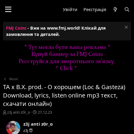
Увійти
Реєстрація
FMJ Coins
- Вже на www.fmj.world! Клікай для
замовлення та деталей.
Music
TA x B.X. prod. - О хорошем (Loc & Gasteza)
Download, lyrics, listen online mp3 текст,
скачати онлайн)
А
Д
z3j anti z0r_o
27.12.23
в
а
т
т
z3j anti z0r_o
о
а
z3j 😇
р
с