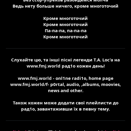
Ведь нету больше ничего, кроме многоточий
Кроме многоточий
Кроме многоточий
Па-па-па, па-па-па
Кроме многоточий
Слухайте цю, та інші пісні легенди T.A. Loc'a на
www.fmj.world
рад1о кожен день!
www.fmj.world
- onl1ne radi1o, home page
www.fmj.world/f
- p0rtal, audio, ,albums, moovies,
news and other.
Також кожен може додати свої плейлисти до
рад1о, завантаживши їх в певну тему.