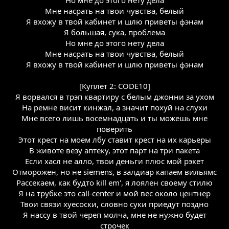
Мне насрать на твои чувства, белый
Я вхожу в твой кабинет и шлю приветы фэнам
Я большая, сука, проблема
Но мне до этого нету дела
Мне насрать на твои чувства, белый
Я вхожу в твой кабинет и шлю приветы фэнам
[Куплет 2: CODE10]
Я ворвался в трэп квартиру с белым джонни за ухом
На ремне висит кинжал, а значит похуй на слухи
Мне всего лишь восемнадцать и ты можешь мне
поверить
Этот крест на моем лбу ставит крест на их карьеры
В животе везу аптеку, этот парт на три пакета
Если хасл не алло, твои деньги плюс мой рэкет
Отморожен, но не siemens, в залдиар капаем вильямс
Рассекаем, как будто kill em', я лоялен своему стилю
Я на трубке это call-center и мой вес около центнер
Твои связи хуесоски, словно суки приедут поздно
Я нассу в твой череп молча, мне не нужно будет
строчек