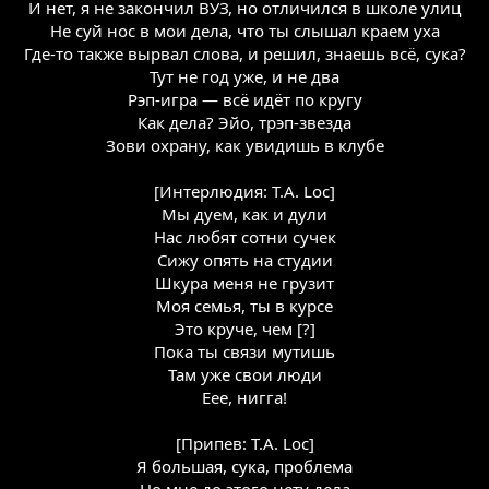
И нет, я не закончил ВУЗ, но отличился в школе улиц
Не суй нос в мои дела, что ты слышал краем уха
Где-то также вырвал слова, и решил, знаешь всё, сука?
Тут не год уже, и не два
Рэп-игра — всё идёт по кругу
Как дела? Эйо, трэп-звезда
Зови охрану, как увидишь в клубе
[Интерлюдия: T.A. Loc]
Мы дуем, как и дули
Нас любят сотни сучек
Сижу опять на студии
Шкура меня не грузит
Моя семья, ты в курсе
Это круче, чем [?]
Пока ты связи мутишь
Там уже свои люди
Еее, нигга!
[Припев: T.A. Loc]
Я большая, сука, проблема
Но мне до этого нету дела