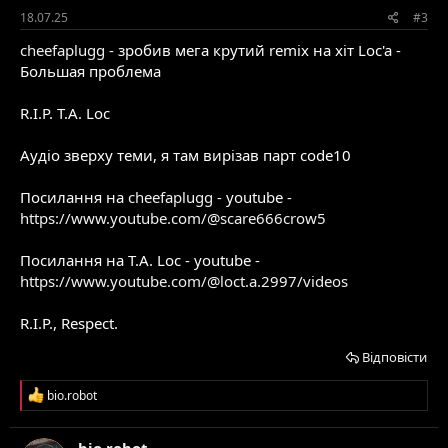
18.07.25
#3
cheefaplugg
- зробив мега крутий remix на хіт Loc'a -
Большая проблема
R.I.P. T.A. Loc
Аудіо зверху теми, я там вирізав парт code10
Посилання на
cheefaplugg
- youtube -
https://www.youtube.com/@scare666crow5
Посилання на T.A. Loc - youtube -
https://www.youtube.com/@loct.a.2997/videos
R.I.P., Respect.
Відповісти
Р
bio.robot
е
а
к