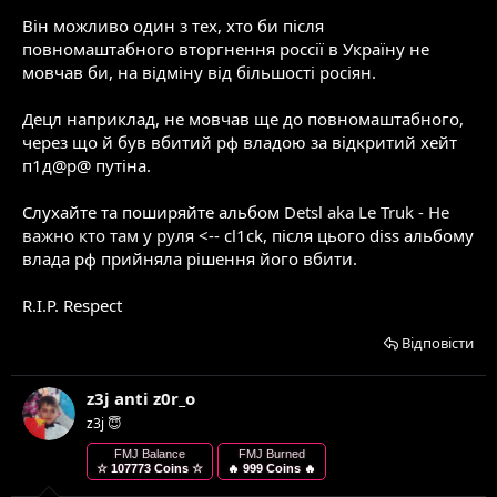
Він можливо один з тех, хто би після
повномаштабного вторгнення россії в Україну не
мовчав би, на відміну від більшості росіян.
Децл наприклад, не мовчав ще до повномаштабного,
через що й був вбитий рф владою за відкритий хейт
п1д@р@ путіна.
Слухайте та поширяйте альбом
Detsl aka Le Truk - Не
важно кто там у руля
<-- cl1ck, після цього diss альбому
влада рф прийняла рішення його вбити.
R.I.P. Respect
Відповісти
z3j anti z0r_o
z3j 😇
FMJ Balance
FMJ Burned
☆ 107773 Coins ☆
🔥 999 Coins 🔥