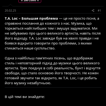
☆ 195 Coins ☆
е
в
м
о
и
р
20.02.25
#1
е
T.A. Loc – Большая проблема
— це не просто пісня, а
н
н
справжнє послання до кожного з нас. Музика, що
я
торкається найглибших тем і змушує задуматися. Ми
не забуваємо про цього великого артиста, навіть після
його відходу. T.A. Loc завжди був на хвилі правди і не
боявся відкрито говорити про проблеми, з якими
стикається наше суспільство.
Одна з найбільш пам'ятних пісень, що відображає
стиль і неповторний підхід до музики цього великого
артиста. Трек поєднує в собі реальність, бунт і відчуття
свободи, що стало основою його творчості. Не кожен
готовий звучати так відкрито, як T.A. Loc, і це робить
його музику незабутньою.
В цій темі ви знайдете: