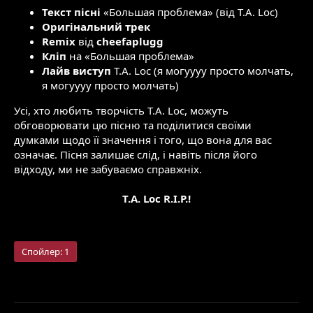
Текст пісні
«Большая проблема» (від T.A. Loc)
Оригінальний трек
Remix
від
cheefaplugg
Кліп
на «Большая проблема»
Лайв виступ
T.A. Loc (я могуууу просто молчать,
я могуууу просто молчать)
Усі, хто любить творчість T.A. Loc, можуть
обговорювати цю пісню та поділитися своїми
думками щодо її значення і того, що вона для вас
означає. Пісня залишає слід, і навіть після його
відходу, ми не забуваємо справжніх.
T.A. Loc R.I.P.!
Спойлер:
1