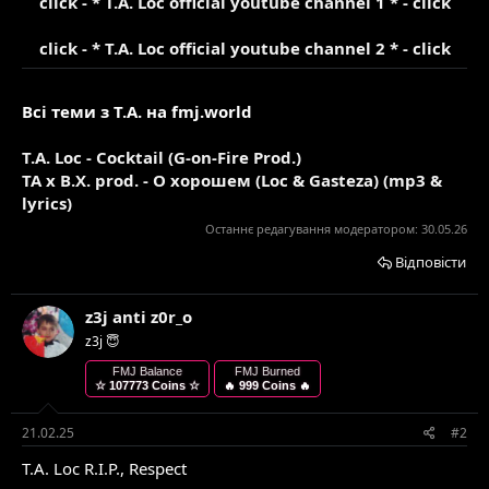
click - * T.A. Loc official youtube channel 1 * - click
click - * T.A. Loc official youtube channel 2 * - click
Всi теми з T.A. на fmj.world
T.A. Loc - Cocktail (G-on-Fire Prod.)
TA x B.X. prod. - О хорошем (Loc & Gasteza) (mp3 &
lyrics)
Останнє редагування модератором:
30.05.26
Відповісти
z3j anti z0r_o
z3j 😇
FMJ Balance
FMJ Burned
☆ 107773 Coins ☆
🔥 999 Coins 🔥
21.02.25
#2
T.A. Loc R.I.P., Respect