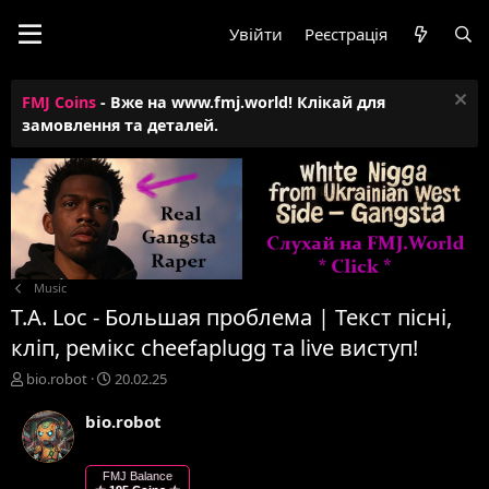
Увійти
Реєстрація
FMJ Coins
- Вже на www.fmj.world! Клікай для
замовлення та деталей.
Music
T.A. Loc - Большая проблема | Текст пісні,
кліп, ремікс cheefaplugg та live виступ!
А
Д
bio.robot
20.02.25
в
а
т
т
bio.robot
о
а
р
с
т
т
FMJ Balance