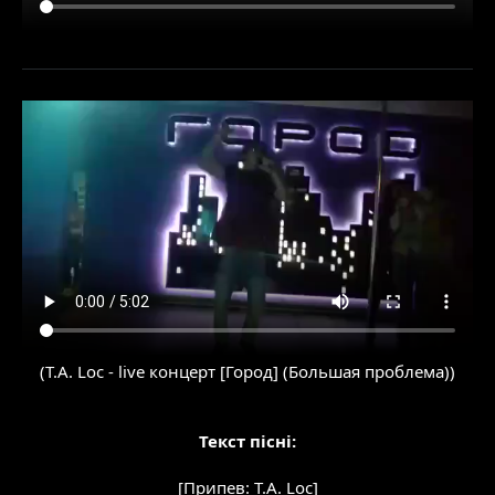
(T.A. Loc - live концерт [Город] (Большая проблема))
Текст пісні:
[Припев: T.A. Loc]