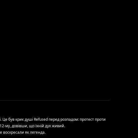
і. Це був крик душі Refused перед розпадом: протест проти
12-му, довівши, що їхній дух живий.
е воскресали як легенда.