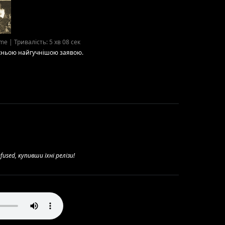
me | Тривалість: 5 хв 08 сек
 їхньою найгучнішою заявою.
sed, купивши їхні релізи!