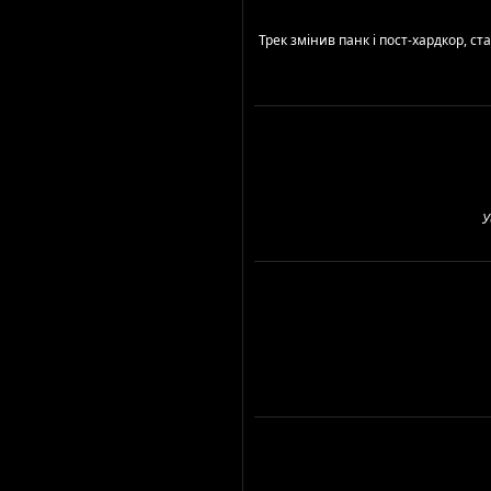
Трек змінив панк і пост-хардкор, с
У