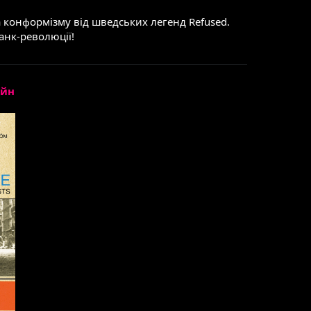
е
та конформізму від шведських легенд Refused.
анк-революції!
айн