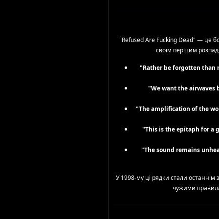
"Refused Are Fucking Dead" — це б
своїм першим розпадом
"Rather be forgotten than
"We want the airwaves 
"The amplification of the wo
"This is the epitaph for a 
"The sound remains unhear
У 1998-му ці рядки стали останнім
чужими правилам