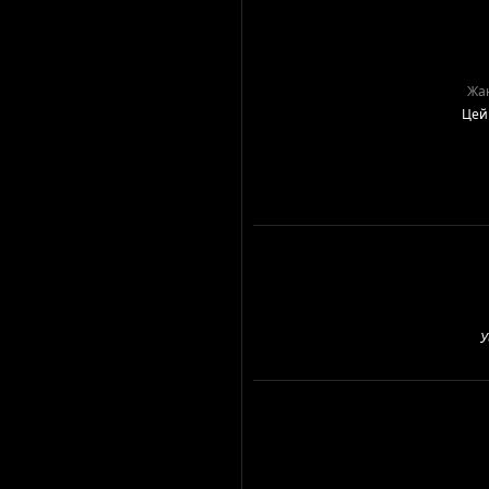
Жан
Цей 
У