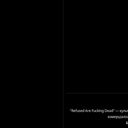
"Refused Are Fucking Dead" — куль
комерціаліз
Ц