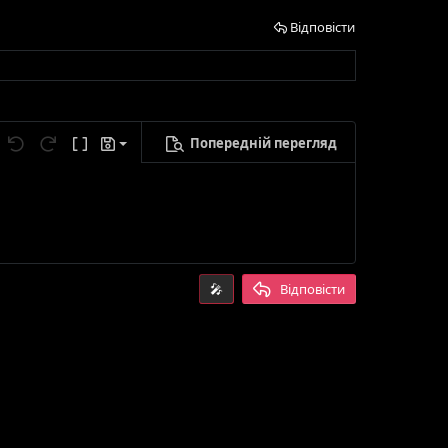
Відповісти
Попередній перегляд
егти чернетку
метри...
Скасувати
Повторити
Ввімкнути режим BB-кодів
Чернетки
лити чернетку
🎤
Відповісти