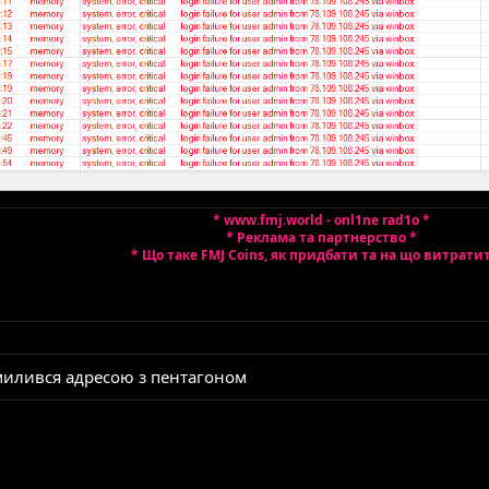
* www.fmj.world - onl1ne rad1o *
* Реклама та партнерство *
* Що таке FMJ Coins, як придбати та на що витрати
омилився адресою з пентагоном