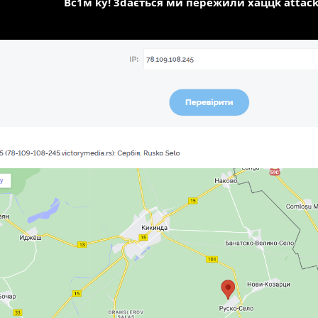
Вс1м ky! 3daється ми пережили хаццk attack