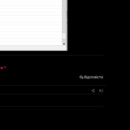
ти *
Відповісти
#2