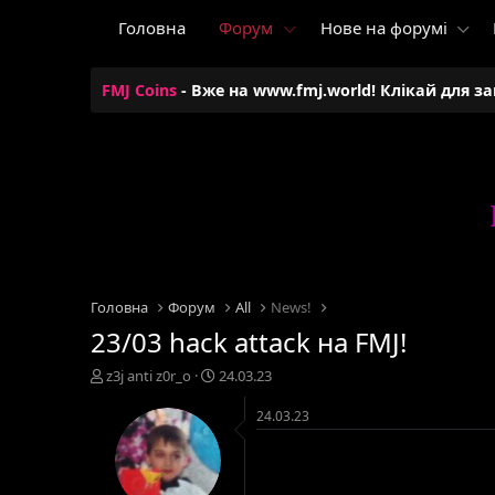
Головна
Форум
Нове на форумі
FMJ Coins
- Вже на www.fmj.world! Клікай для з
Головна
Форум
All
News!
23/03 hack attack на FMJ!
А
Д
z3j anti z0r_o
24.03.23
в
а
т
т
24.03.23
о
а
р
с
т
т
е
в