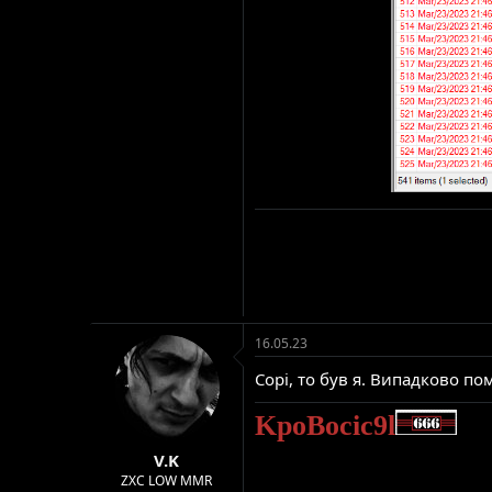
16.05.23
Сорі, то був я. Випадково п
KpoBocic9l
V.K
ZXC LOW MMR