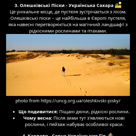
3. Олешківські Піски - Українська Сахара
Це унікальне місце, де пустеля зустрічається з лісом.
Олешківські піски – це найбільша в Європі пустеля,
яка навесні перетворюється на магічний ландшафт з
рідкісними рослинами та птахами.
photo from
https://uncg.org.ua/oleshkivski-pisky/
Що подивитися:
Піщані дюни, рідкісні рослини.​
Чому весна:
Після зими тут з'являються нові
рослини, і пейзаж набуває особливої краси.​
4. Карпати - Серце Українських Гір