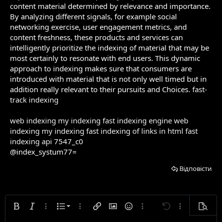
content material determined by relevance and importance.
By analyzing different signals, for example social
networking exercise, user engagement metrics, and
content freshness, these products and services can
intelligently prioritize the indexing of material that may be
most certainly to resonate with end users. This dynamic
approach to indexing makes sure that consumers are
introduced with material that is not only well timed but in
addition really relevant to their pursuits and Choices.
fast-
track indexing
web indexing my indexing
fast indexing engine
web
indexing my indexing
fast indexing of links in html
fast
indexing api
7547_c0
@index_systum77=
Відповісти
Нумерований список
Жирний
Курсивний
Додаткові параметри...
Список
Додаткові параметри...
Вставити посилання
Вставити зображення
Смайлики
Додаткові параметри...
Скасувати
Додаткові па
Попере