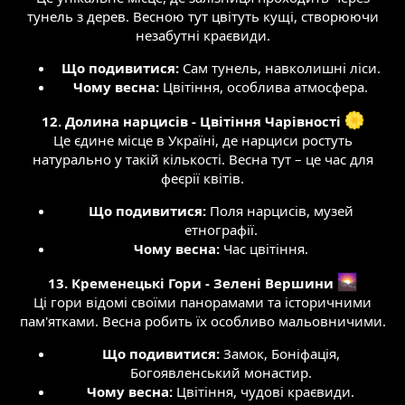
тунель з дерев. Весною тут цвітуть кущі, створюючи
незабутні краєвиди.​
Що подивитися:
Сам тунель, навколишні ліси.​
Чому весна:
Цвітіння, особлива атмосфера.​
12. Долина нарцисів - Цвітіння Чарівності
Це єдине місце в Україні, де нарциси ростуть
натурально у такій кількості. Весна тут – це час для
феєрії квітів.​
Що подивитися:
Поля нарцисів, музей
етнографії.​
Чому весна:
Час цвітіння.​
13. Кременецькі Гори - Зелені Вершини
Ці гори відомі своїми панорамами та історичними
пам'ятками. Весна робить їх особливо мальовничими.​
Що подивитися:
Замок, Боніфація,
Богоявленський монастир.​
Чому весна:
Цвітіння, чудові краєвиди.​