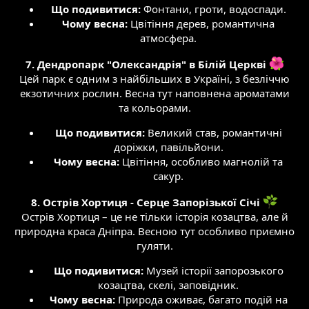
Що подивитися:
Фонтани, гроти, водоспади.​
Чому весна:
Цвітіння дерев, романтична
атмосфера.​
7. Дендропарк "Олександрія" в Білій Церкві
Цей парк є одним з найбільших в Україні, з безліччю
екзотичних рослин. Весна тут наповнена ароматами
та кольорами.​
Що подивитися:
Великий став, романтичні
доріжки, павільйони.​
Чому весна:
Цвітіння, особливо магнолій та
сакур.​
8. Острів Хортиця - Серце Запорізької Січі
Острів Хортиця – це не тільки історія козацтва, але й
природна краса Дніпра. Весною тут особливо приємно
гуляти.​
Що подивитися:
Музей історії запорозького
козацтва, скелі, заповідник.​
Чому весна:
Природа оживає, багато подій на