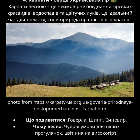
Карпати весною – це неймовірне поєднання гірських
краєвидів, водоспадів та цвітучих луків. Це ідеальний
час для трекінгу, коли природа вражає своєю красою.
photo from
https://karpaty-ua.org.ua/goverla-prirodnaya-
dostoprimechatelnost-karpat.htm
Що подивитися:
Говерла, Шипіт, Синевир.​
Чому весна:
Чудові умови для піших
прогулянок, цвітіння на високогір'ї.​