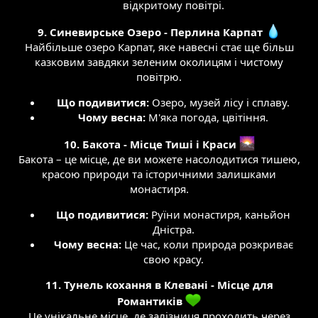
відкритому повітрі.​
9. Синевирське Озеро - Перлина Карпат
Найбільше озеро Карпат, яке навесні стає ще більш
казковим завдяки зеленим околицям і чистому
повітрю.​
Що подивитися:
Озеро, музей лісу і сплаву.​
Чому весна:
М'яка погода, цвітіння.​
10. Бакота - Місце Тиші і Краси
Бакота – це місце, де ви можете насолодитися тишею,
красою природи та історичними залишками
монастиря.​
Що подивитися:
Руїни монастиря, каньйон
Дністра.​
Чому весна:
Це час, коли природа розкриває
свою красу.​
11. Тунель кохання в Клевані - Місце для
Романтиків
Це унікальне місце, де залізниця проходить через