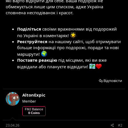
які варто відкрити для себе. Ваша подорож не
обмежується лише цим списком, адже Україна
сповнена несподіванок і красот.
Поділіться
своїми враженнями від подорожей
по Україні в коментарях!
Реєструйтеся
на нашому сайті, щоб отримувати
більше інформації про подорожі, поради та нові
маршрути!
Поставте реакцію
під місцями, які ви вже
відвідали або плануєте відвідати!
Відповісти
AltonExpic
Member
FMJ Balance
0 Coins
23.04.26
#2