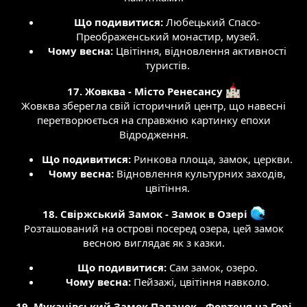
Що подивитися:
Любецький Спасо-
Преображенський монастир, музей.​
Чому весна:
Цвітіння, відновлення активності
туристів.​
17. Жовква - Місто Ренесансу
Жовква зберегла свій історичний центр, що навесні
перетворюється на справжню картинку епохи
Відродження.​
Що подивитися:
Ринкова площа, замок, церкви.​
Чому весна:
Відновлення культурних заходів,
цвітіння.​
18. Свіржський Замок - Замок в Озері
Розташований на острові посеред озера, цей замок
весною виглядає як з казки.​
Що подивитися:
Сам замок, озеро.​
Чому весна:
Пейзажі, цвітіння навколо.​
19. Мукачівський Замок Паланок - Фортеця на Горі