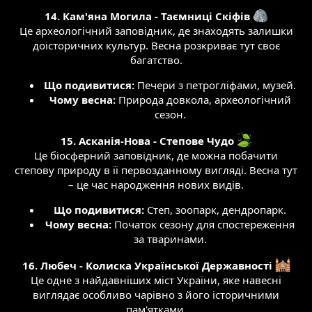
14. Кам'яна Могила - Таємниці Скіфів
Це археологічний заповідник, де знаходять залишки
доісторичних культур. Весна розкриває тут своє
багатство.​
Що подивитися:
Печери з петрогліфами, музей.​
Чому весна:
Природа довкола, археологічний
сезон.​
15. Асканія-Нова - Степове Чудо
Це біосферний заповідник, де можна побачити
степову природу в її первозданному вигляді. Весна тут
– це час народження нових видів.​
Що подивитися:
Степ, зоопарк, дендропарк.​
Чому весна:
Початок сезону для спостереження
за тваринами.​
16. Любеч - Колиска Української Державності
Це одне з найдавніших міст України, яке навесні
виглядає особливо чарівно з його історичними
пам'ятками.​