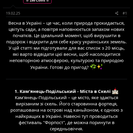
☆ 195 Coins ☆
е
в
м
о
и
р
19.02.25
#1
е
Весна в Україні – це час, коли природа прокидається,
н
н
цвітуть сади, а повітря наповнюється запахом нових
я
початків. Це ідеальний момент, щоб вирушити в
подорож і відкрити для себе красу українських земель.
У цій статті ми підготували для вас список з 20 місць,
які варто відвідати цієї весни, щоб насолодитися
неповторною атмосферою, культурою та природою
України. Готові до пригод?
1. Кам'янець-Подільський - Міста в Скелі
Кам'янець-Подільський – це місто, яке здається
вирізаним зі скель. Його старовинна фортеця,
розташована на острові над каньйоном, є однією з
найкращих в Україні. Навесні тут проводиться
фестиваль "Форпост", де можна поринути в
середньовіччя.