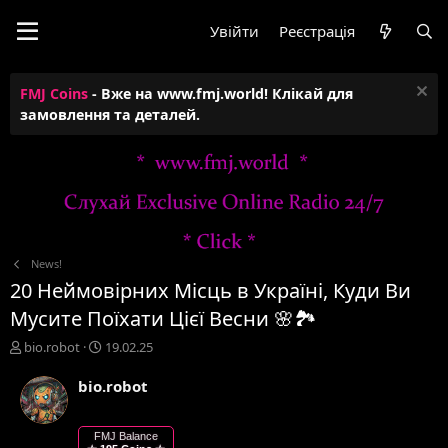
Увійти
Реєстрація
FMJ Coins
- Вже на www.fmj.world! Клікай для
замовлення та деталей.
News!
20 Неймовірних Місць в Україні, Куди Ви
Мусите Поїхати Цієї Весни 🌸🏞️
А
Д
bio.robot
19.02.25
в
а
т
т
bio.robot
о
а
р
с
т
т
FMJ Balance