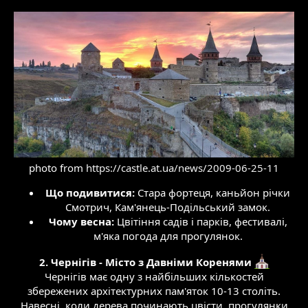
photo from
https://castle.at.ua/news/2009-06-25-11
Що подивитися:
Стара фортеця, каньйон річки
Смотрич, Кам'янець-Подільський замок.​
Чому весна:
Цвітіння садів і парків, фестивалі,
м'яка погода для прогулянок.​
2. Чернігів - Місто з Давніми Коренями
Чернігів має одну з найбільших кількостей
збережених архітектурних пам'яток 10-13 століть.
Навесні, коли дерева починають цвісти, прогулянки