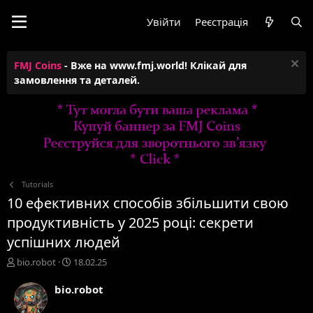
Увійти
Реєстрація
FMJ Coins
- Вже на www.fmj.world! Клікай для
замовлення та деталей.
Tutorials
10 ефективних способів збільшити свою
продуктивність у 2025 році: секрети
успішних людей
А
Д
bio.robot
18.02.25
в
а
т
т
bio.robot
о
а
р
с