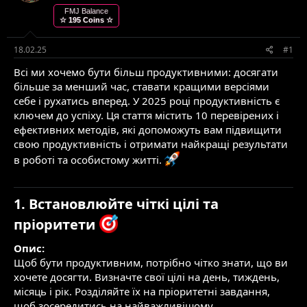
т
т
FMJ Balance
☆ 195 Coins ☆
е
в
м
о
и
р
18.02.25
#1
е
Всі ми хочемо бути більш продуктивними: досягати
н
н
більше за менший час, ставати кращими версіями
я
себе і рухатись вперед. У 2025 році продуктивність є
ключем до успіху. Ця стаття містить 10 перевірених і
ефективних методів, які допоможуть вам підвищити
свою продуктивність і отримати найкращі результати
в роботі та особистому житті.
1. Встановлюйте чіткі цілі та
пріоритети
Опис:
Щоб бути продуктивним, потрібно чітко знати, що ви
хочете досягти. Визначте свої цілі на день, тиждень,
місяць і рік. Розділяйте їх на пріоритетні завдання,
щоб зосередитись на найважливішому.