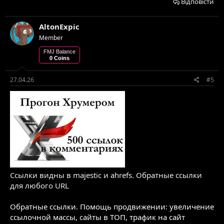
Відповісти
AltonExpic
Member
FMJ Balance
0 Coins
27.04.26
#5
Cсылки видны в majestic и ahrefs. Обратные ссылки
для любого URL
Обратные ссылки. Помощь продвижении: увеличение
ссылочной массы, сайты в ТОП, трафик на сайт