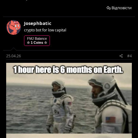
Відповісти
Josephbatic
crypto bot for low capital
FMJ Balance
☆ 1 Coins ☆
25.04.26
#4