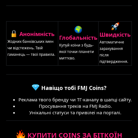
Анонімність
Швидкість
Глобальність
Жодних банківських імен
Автоматичне
Купуй коїни з будь-
чи відстежень. Твій
зарахування
якої точки планети
гаманець — твої правила.
після
миттєво.
підтвердження.
Навіщо тобі FMJ Coins?
Реклама твого бренду чи ТГ-каналу в шапці сайту.
Просування треків на FMJ Radio.
Унікальні статуси та привілеї на порталі.
КУПИТИ COINS ЗА БІТКОЇН