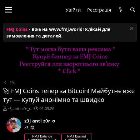
Увійти
Реєстрація
FMJ Coins
- Вже на www.fmj.world! Клікай для
замовлення та деталей.
FMJ
🚀 FMJ Coins тепер за Bitcoin! Майбутнє вже
тут — купуй анонімно та швидко
А
Д
z3j anti z0r_o
01.03.26
в
а
т
т
z3j anti z0r_o
о
а
z3j 😇
р
с
т
т
FMJ Balance
FMJ Burned