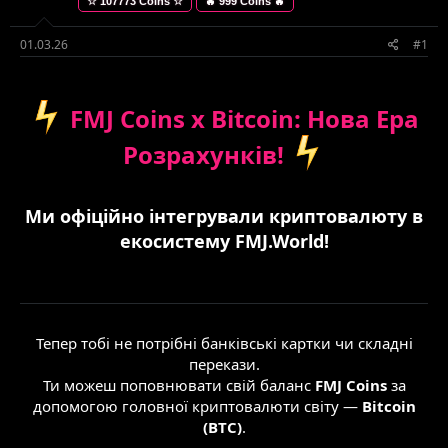
☆ 107773 Coins ☆
🔥 999 Coins 🔥
е
в
м
о
и
р
01.03.26
#1
е
н
н
️ FMJ Coins x Bitcoin: Нова Ера
я
Розрахунків!
Ми офіційно інтегрували криптовалюту в
екосистему FMJ.World!
Тепер тобі не потрібні банківські картки чи складні
перекази.
Ти можеш поповнювати свій баланс
FMJ Coins
за
допомогою головної криптовалюти світу —
Bitcoin
(BTC)
.