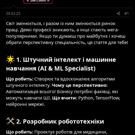
☆ 195 Coins ☆
е
в
м
о
и
р
20.02.25
#1
е
Світ змінюється, і разом із ним змінюється ринок
н
н
праці. Деякі професії зникають, а інші стають мега-
я
популярними. Якщо ти думаєш про майбутнє і хочеш
обрати перспективну спеціальність, ця стаття для тебе!
1. Штучний інтелект і машинне
навчання (AI & ML Specialist)​
Що робить:
Створює та вдосконалює алгоритми
штучного інтелекту.
Чому це перспективно:
Автоматизація всього! Бізнесу потрібні фахівці, які
можуть навчати ШІ.
Що вчити:
Python, TensorFlow,
нейронні мережі.
2. Розробник робототехніки​
Що робить:
Проектує роботів для медицини,