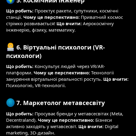
5. Космічний інженер​
Що робить:
Проектує ракети, супутники, космічні
станції.
Чому це перспективно:
Приватний космос
стрімко розвивається!
Що вчити:
Аерокосмічну
інженерію, фізику, математику.
6. Віртуальні психологи (VR-
психологи)​
Що робить:
Консультує людей через VR/AR-
платформи.
Чому це перспективно:
Технології
занурення віртуальної реальності ростуть.
Що вчити:
Психологію, VR-технології.
7. Маркетолог метавсесвіту​
Що робить:
Просуває бренди у метавсесвітах (Meta,
Decentraland).
Чому це перспективно:
Бізнеси
активно заходять у метавсесвіт.
Що вчити:
Digital
marketing, 3D-дизайн.