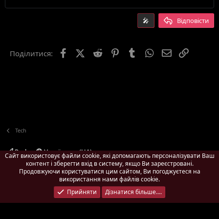
Вирівняти по правому краю
Заголовок 2
15
Georgia
Вирівняти текст по ширині
🎤
Відповісти
Заголовок 3
18
Tahoma
22
Times New Roman
Facebook
X (Twitter)
Reddit
Pinterest
Tumblr
WhatsApp
E-mail
Посила
Поділитися:
26
Trebuchet MS
Verdana
Tech
Pach
Українська (UA)
Сайт використовує файли cookie, які допомагають персоналізувати Ваш
контент і зберегти вхід в систему, якщо Ви зареєстровані.
Зворотній зв'язок
Умови і правила
Політика конфіденційності
Продовжуючи користуватися цим сайтом, Ви погоджуєтеся на
Дoпoмoга
Головна
R
використання нами файлів cookie.
S
Ширина
Запитів до БД
9
Час виконання
0.5128s
Пам'ять
S
Прийняти
Дізнатися більше....
3.02MB