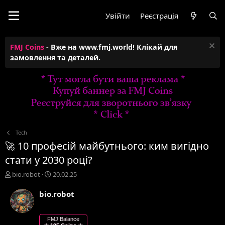
Увійти
Реєстрація
FMJ Coins
- Вже на www.fmj.world! Клікай для
замовлення та деталей.
Tech
🚀 10 професій майбутнього: ким вигідно
стати у 2030 році?
А
Д
bio.robot
20.02.25
в
а
т
т
bio.robot
о
а
р
с
т
т
FMJ Balance