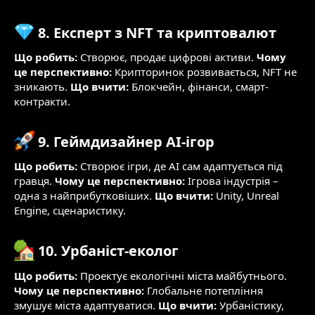
8. Експерт з NFT та криптовалют​
Що робить:
Створює, продає цифрові активи.
Чому
це перспективно:
Крипторинок розвивається, NFT не
зникають.
Що вчити:
Блокчейн, фінанси, смарт-
контракти.
9. Геймдизайнер AI-ігор​
Що робить:
Створює ігри, де AI сам адаптується під
гравця.
Чому це перспективно:
Ігрова індустрія –
одна з найприбутковіших.
Що вчити:
Unity, Unreal
Engine, сценаристику.
10. Урбаніст-еколог​
Що робить:
Проектує екологічні міста майбутнього.
Чому це перспективно:
Глобальне потепління
змушує міста адаптуватися.
Що вчити:
Урбаністику,