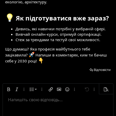
екологію, архітектуру.
Як підготуватися вже зараз?​
Дивись, які навички потрібні у вибраній сфері.
Вивчай онлайн-курси, отримуй сертифікації.
Стеж за трендами та тестуй свої можливості.
Що думаєш? Яка професія майбутнього тебе
зацікавила?
Напиши в коментарях, ким ти бачиш
себе у 2030 році!
Відповісти
Нумерований список
Жирний
Курсивний
Додаткові параметри...
Список
Додаткові параметри...
Вставити посилання
Вставити зображення
Смайлики
Додаткові параметри...
Скасувати
Додаткові па
Попере
Маркований список
Напишіть свою відповідь...
Вирівняти по лівому краю
9
Звичайний
Зберегти чернетку
Arial
Розмір тексту
Вирівнювання тексту
Цитата
Повторити
Медіа
Ввімкнути режим BB-кодів
Колір тексту
Формат абзацу
Вставити таблицю
Видалити форматування
Шрифт тексту
Вставити горизонтальну лінію
Чернетки
Закреслений
Спойлер
Підкреслений
Код
Лінійний програмний код
Лінійний спойлер
Збільшити відступ
10
Видалити чернетку
Вирівняти по центру
Заголовок 1
Book Antiqua
Зменшити відступ
12
Courier New