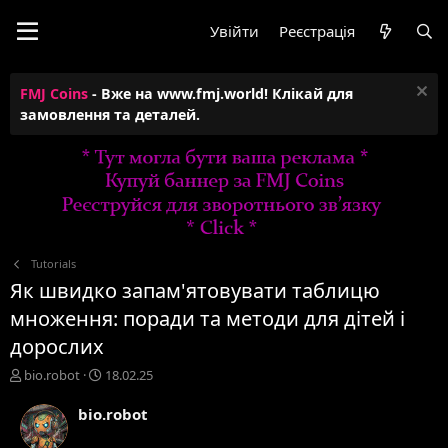
Увійти
Реєстрація
FMJ Coins
- Вже на www.fmj.world! Клікай для
замовлення та деталей.
Tutorials
Як швидко запам'ятовувати таблицю
множення: поради та методи для дітей і
дорослих
А
Д
bio.robot
18.02.25
в
а
т
т
bio.robot
о
а
р
с