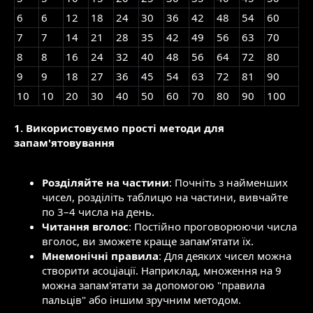
6
6
12
18
24
30
36
42
48
54
60
7
7
14
21
28
35
42
49
56
63
70
8
8
16
24
32
40
48
56
64
72
80
9
9
18
27
36
45
54
63
72
81
90
10
10
20
30
40
50
60
70
80
90
100
1. Використовуємо прості методи для
запам'ятовування
Розділяйте на частини
: Почніть з найменших
чисел, розділіть таблицю на частини, вивчайте
по 3–4 числа на день.
Читання вголос
: Постійно проговорюючи числа
вголос, ви зможете краще запам’ятати їх.
Мнемонічні правила
: Для деяких чисел можна
створити асоціації. Наприклад, множення на 9
можна запам'ятати за допомогою "правила
пальців" або іншим зручним методом.