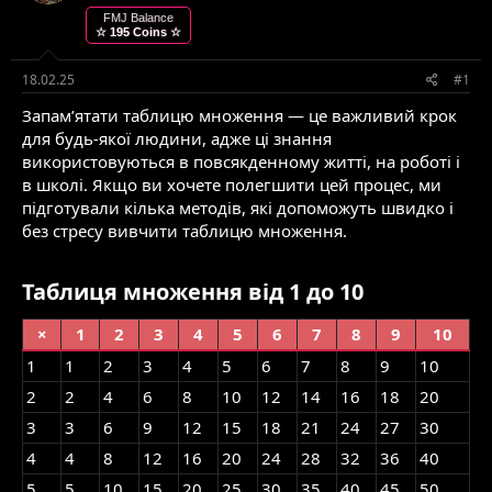
т
т
FMJ Balance
☆ 195 Coins ☆
е
в
м
о
и
р
18.02.25
#1
е
Запам’ятати таблицю множення — це важливий крок
н
н
для будь-якої людини, адже ці знання
я
використовуються в повсякденному житті, на роботі і
в школі. Якщо ви хочете полегшити цей процес, ми
підготували кілька методів, які допоможуть швидко і
без стресу вивчити таблицю множення.
Таблиця множення від 1 до 10​
×
1
2
3
4
5
6
7
8
9
10
1
1
2
3
4
5
6
7
8
9
10
2
2
4
6
8
10
12
14
16
18
20
3
3
6
9
12
15
18
21
24
27
30
4
4
8
12
16
20
24
28
32
36
40
5
5
10
15
20
25
30
35
40
45
50