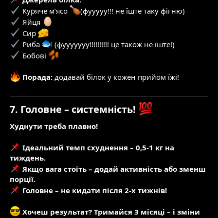
Куряче м’ясо
(фууууу!!! не їште таку фігню)
Яйця
Сир
Риба
(фууууууу!!!!!!!!!! це також не їште!)
Бобові
Порада:
додавай білок у кожен прийом їжі!
7. Головне – системність!
Худнути треба плавно!
Ідеальний темп схуднення – 0,5-1 кг на
тиждень.
Якщо вага стоїть – додай активність або зменш
порції.
Головне – не кидати після 2-х тижнів!
Хочеш результат? Тримайся 3 місяці – і зміни