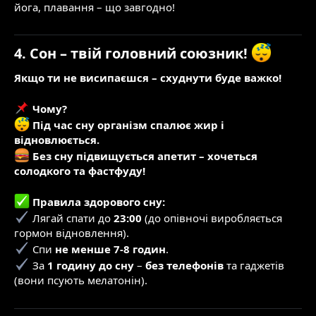
йога, плавання – що завгодно!
4. Сон – твій головний союзник!
Якщо ти не висипаєшся – схуднути буде важко!
Чому?
Під час сну організм спалює жир і
відновлюється.
Без сну підвищується апетит – хочеться
солодкого та фастфуду!
Правила здорового сну:
Лягай спати до
23:00
(до опівночі виробляється
гормон відновлення).
Спи
не менше 7-8 годин
.
За
1 годину до сну
–
без телефонів
та гаджетів
(вони псують мелатонін).