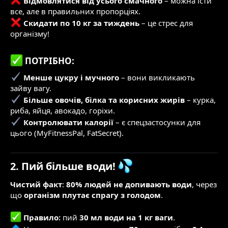
Відмовлятися від усього смачного
– можна їсти
все, але в правильних пропорціях.
Скидати по 10 кг за тиждень
– це стрес для
організму!
ПОТРІБНО:​
Менше цукру і мучного
– вони викликають
зайву вагу.
Більше овочів, білка та корисних жирів
– курка,
риба, яйця, авокадо, горіхи.
Контролювати калорії
– є спецзастосунки для
цього (MyFitnessPal, FatSecret).
2. Пий більше води!
Чистий факт
:
80% людей не допивають води
, через
що
організм плутає спрагу з голодом
.
Правило:
пий
30 мл води на 1 кг ваги
.