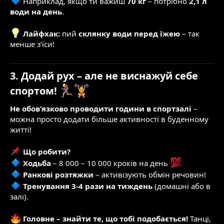
Наприклад, якщо ти важиш
70 кг
– потрібно
2,1 л
води на день
.
Лайфхак:
пий
склянку води перед їжею
– так
менше з’їси!
3. Додай рух – але не виснажуй себе
спортом!
Не обов’язково проводити години в спортзалі
–
можна просто додати більше активності в буденному
житті!
Що робити?
Ходьба
– 8 000 – 10 000 кроків на день
Ранкові розтяжки
– активізують обмін речовин!
Тренування 3-4 рази на тиждень
(домашні або в
залі).
Головне – знайти те, що тобі подобається!
Танці,