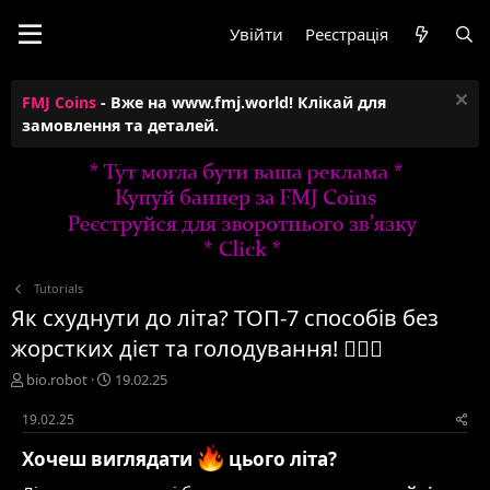
Увійти
Реєстрація
FMJ Coins
- Вже на www.fmj.world! Клікай для
замовлення та деталей.
Tutorials
Як схуднути до літа? ТОП-7 способів без
жорстких дієт та голодування! 🏋️‍♂️🔥
А
Д
bio.robot
19.02.25
в
а
т
т
19.02.25
о
а
Хочеш виглядати
цього літа?
р
с
т
т