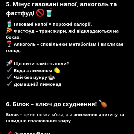
5. Мінус газовані напої, алкоголь та
фастфуд!
Газовані напої = порожні калорії.
Фастфуд – трансжири, які відкладаються на
боках.
Алкоголь – сповільнює метаболізм і викликає
голод.
Що пити замість коли?
Вода з лимоном
Чай без цукру
Домашній лимонад
6. Білок – ключ до схуднення!
Білок
– це не тільки м'язи, а й
зниження апетиту та
швидше спалювання жиру
.
Джерела білка: