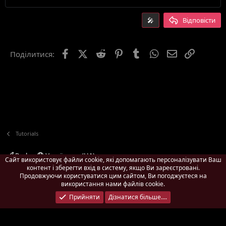
Заголовок 2
15
Georgia
Вирівняти текст по ширині
🎤
Відповісти
Заголовок 3
18
Tahoma
22
Times New Roman
Facebook
X (Twitter)
Reddit
Pinterest
Tumblr
WhatsApp
E-mail
Посила
Поділитися:
26
Trebuchet MS
Verdana
Tutorials
Pach
Українська (UA)
Сайт використовує файли cookie, які допомагають персоналізувати Ваш
контент і зберегти вхід в систему, якщо Ви зареєстровані.
Зворотній зв'язок
Умови і правила
Політика конфіденційності
Продовжуючи користуватися цим сайтом, Ви погоджуєтеся на
Дoпoмoга
Головна
R
використання нами файлів cookie.
S
Ширина
Запитів до БД
8
Час виконання
0.5281s
Пам'ять
S
Прийняти
Дізнатися більше....
3.01MB