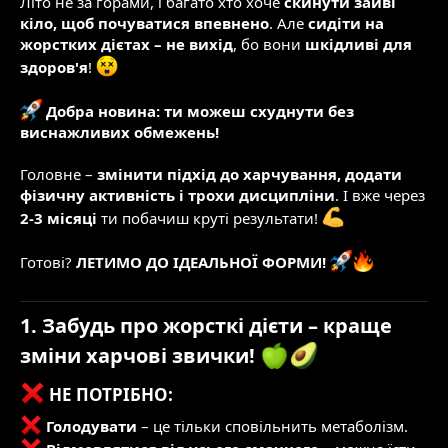
Літо не за горами, і багато хто хоче
скинути зайві
е
в
кіло, щоб почуватися впевнено
. Але
сидіти на
м
о
и
р
жорстких дієтах – не вихід
, бо вони
шкідливі для
е
здоров'я
!
н
н
Добра новина: ти можеш схуднути без
я
виснажливих обмежень!
Головне –
змінити підхід до харчування, додати
фізичну активність і трохи дисципліни
. І вже через
2-3 місяці
ти побачиш круті результати!
Готові?
ЛЕТИМО ДО ІДЕАЛЬНОЇ ФОРМИ!
1. Забудь про жорсткі дієти – краще
зміни харчові звички!
НЕ ПОТРІБНО:​
Голодувати
– це тільки сповільнить метаболізм.