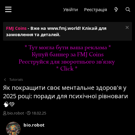
Увійти
Реєстрація
FMJ Coins
- Вже на www.fmj.world! Клікай для
замовлення та деталей.
Tutorials
Як покращити своє ментальне здоров'я у
2025 році: поради для психічної рівноваги
🧠💚
А
Д
bio.robot
18.02.25
в
а
т
т
bio.robot
о
а
р
с