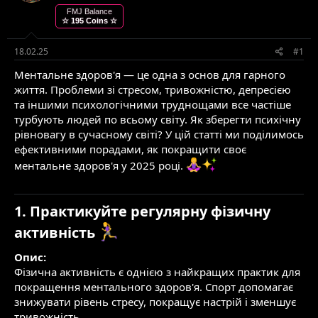
т
т
FMJ Balance
☆ 195 Coins ☆
е
в
м
о
и
р
18.02.25
#1
е
Ментальне здоров'я — це одна з основ для гарного
н
н
життя. Проблеми зі стресом, тривожністю, депресією
я
та іншими психологічними труднощами все частіше
турбують людей по всьому світу. Як зберегти психічну
рівновагу в сучасному світі? У цій статті ми поділимось
ефективними порадами, як покращити своє
ментальне здоров'я у 2025 році.
1. Практикуйте регулярну фізичну
активність
Опис:
Фізична активність є однією з найкращих практик для
покращення ментального здоров'я. Спорт допомагає
знижувати рівень стресу, покращує настрій і зменшує
тривожність.