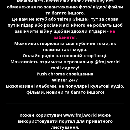
Можливість вести свій блог / сторінку без
обменеженя по завантаженню фото/ відео/ файли
та багато іншого.
Це вам не ютуб або твітер (/інше), тут за слова
путін підар або росіяни які нічого не роблять щоб
закінчити війну щоб ви здохли п1дари -
не
забанять!
.
Можливо створювати свої публічні теми, як
новини так і медіа.
Онлайн радіо на головній стор1нкці.
Можливість отримати персональну @fmj.world
mail адресу!
Push chrome сповіщення
Winter 24/7
Ексклюзивні альбоми, не популярні культові аудіо,
фільми, новини та багато іншого!
Кожен користувач
www.fmj.world
може
використовувати портал для приватного
листування.