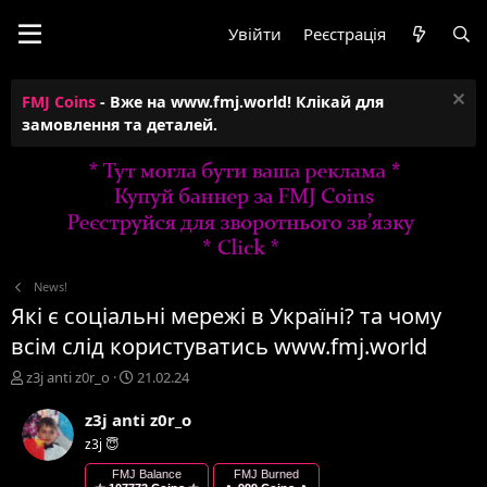
Увійти
Реєстрація
FMJ Coins
- Вже на www.fmj.world! Клікай для
замовлення та деталей.
News!
Які є соціальні мережі в Україні? та чому
всім слід користуватись www.fmj.world
А
Д
z3j anti z0r_o
21.02.24
в
а
т
т
z3j anti z0r_o
о
а
z3j 😇
р
с
т
т
FMJ Balance
FMJ Burned