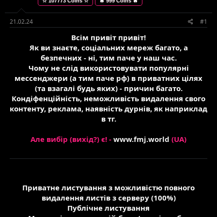
☆ 107773 Coins ☆
🔥 999 Coins 🔥
е
в
м
о
и
р
21.02.24
#1
е
Всім привіт привіт!
н
н
Як ви знаєте, соціальних мереж багато, а
я
безпечних - ні, тим паче у наш час.
Чому не слід використовувати популярні
мессенджери (а тим паче рф) в приватних цілях
(та взагалі будь яких) - причин багато.
Кондіфенційність, неможливість видалення свого
контенту, реклама, наявність дурнів, як наприклад
в тг.
Але вибір (вихід?) є! -
www.fmj.world
(UA)
Приватне листування з можливістю повного
видалення листів з серверу (100%)
Публічне листування