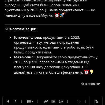
сьогодні, щоб стати більш організованим і
ефективним у 2025 році. Ваша продуктивність — це
інвестиція у ваше майбутнє!
SEO-оптимізація:
Ключові слова:
продуктивність 2025,
організація часу, методи покращення
продуктивності, ефективність роботи, як бути
більш продуктивним.
Мета-опис:
Покращуйте свою продуктивність у
2025 році з 10 перевіреними методами! Від
планування часу до технік фокусування —
дізнайтесь, як стати більш ефективним.
Відповісти
Нумерований список
Жирний
Курсивний
Додаткові параметри...
Список
Додаткові параметри...
Вставити посилання
Вставити зображення
Смайлики
Додаткові параметри...
Скасувати
Додаткові па
Попере