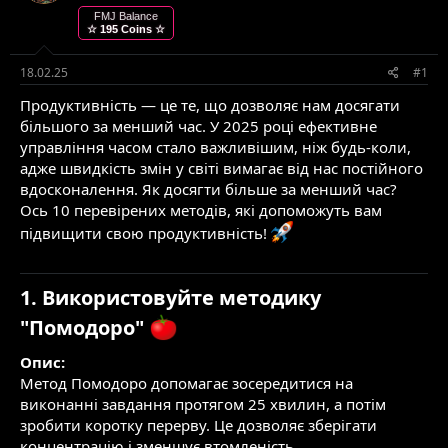
т
т
FMJ Balance
☆ 195 Coins ☆
е
в
м
о
и
р
18.02.25
#1
е
Продуктивність — це те, що дозволяє нам досягати
н
н
більшого за менший час. У 2025 році ефективне
я
управління часом стало важливішим, ніж будь-коли,
адже швидкість змін у світі вимагає від нас постійного
вдосконалення. Як досягти більше за менший час?
Ось 10 перевірених методів, які допоможуть вам
підвищити свою продуктивність!
1. Використовуйте методику
"Помодоро"
Опис:
Метод Помодоро допомагає зосередитися на
виконанні завдання протягом 25 хвилин, а потім
зробити коротку перерву. Це дозволяє зберігати
концентрацію і зменшує втомленість.