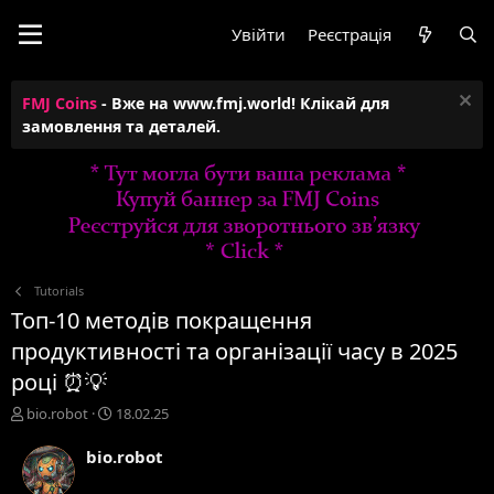
Увійти
Реєстрація
FMJ Coins
- Вже на www.fmj.world! Клікай для
замовлення та деталей.
Tutorials
Топ-10 методів покращення
продуктивності та організації часу в 2025
році ⏰💡
А
Д
bio.robot
18.02.25
в
а
т
т
bio.robot
о
а
р
с