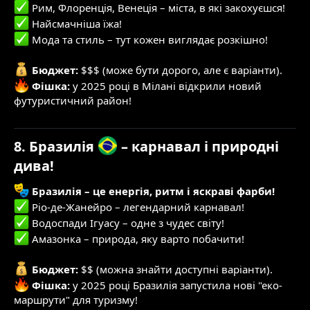
Рим, Флоренція, Венеція – міста, в які закохуєшся!
Найсмачніша їжа!
Мода та стиль – тут кожен виглядає розкішно!
Бюджет:
$$$ (може бути дорого, але є варіанти).
Фішка:
у 2025 році в Мілані відкрили новий
футуристичний район!
8. Бразилія
– карнавал і природні
дива!
Бразилія – це енергія, ритм і яскраві фарби!
Ріо-де-Жанейро – легендарний карнавал!
Водоспади Ігуасу – одне з чудес світу!
Амазонка – природа, яку варто побачити!
Бюджет:
$$ (можна знайти доступні варіанти).
Фішка:
у 2025 році Бразилія запустила нові "еко-
маршрути" для туризму!