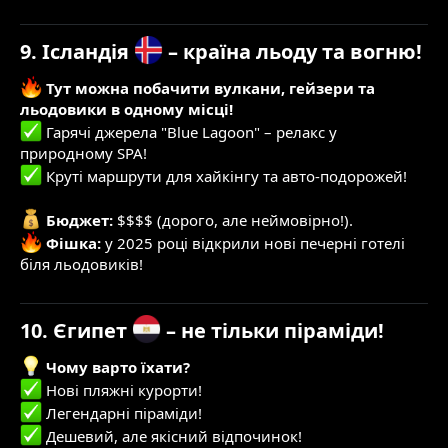
9. Ісландія
– країна льоду та вогню!
Тут можна побачити вулкани, гейзери та
льодовики в одному місці!
Гарячі джерела "Blue Lagoon" – релакс у
природному SPA!
Круті маршрути для хайкінгу та авто-подорожей!
Бюджет:
$$$$ (дорого, але неймовірно!).
Фішка:
у 2025 році відкрили нові печерні готелі
біля льодовиків!
10. Єгипет
– не тільки піраміди!
Чому варто їхати?
Нові пляжні курорти!
Легендарні піраміди!
Дешевий, але якісний відпочинок!