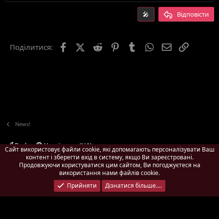
Заголовок 2
15
Georgia
Вирівняти текст по ширині
🎤
Відповісти
Заголовок 3
18
Tahoma
22
Times New Roman
Facebook
X (Twitter)
Reddit
Pinterest
Tumblr
WhatsApp
E-mail
Посила
Поділитися:
26
Trebuchet MS
Verdana
News!
Pach
Українська (UA)
Сайт використовує файли cookie, які допомагають персоналізувати Ваш
контент і зберегти вхід в систему, якщо Ви зареєстровані.
Зворотній зв'язок
Умови і правила
Політика конфіденційності
Продовжуючи користуватися цим сайтом, Ви погоджуєтеся на
Дoпoмoга
Головна
R
використання нами файлів cookie.
S
Ширина
Запитів до БД
9
Час виконання
0.5475s
Пам'ять
S
Прийняти
Дізнатися більше....
3.04MB