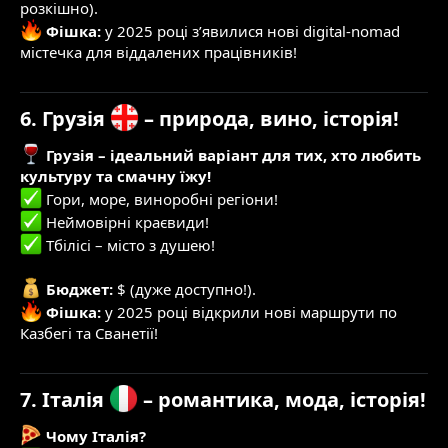
розкішно).
Фішка:
у 2025 році з’явилися нові digital-nomad
містечка для віддалених працівників!
6. Грузія
– природа, вино, історія!
Грузія – ідеальний варіант для тих, хто любить
культуру та смачну їжу!
Гори, море, виноробні регіони!
Неймовірні краєвиди!
Тбілісі – місто з душею!
Бюджет:
$ (дуже доступно!).
Фішка:
у 2025 році відкрили нові маршрути по
Казбегі та Сванетії!
7. Італія
– романтика, мода, історія!
Чому Італія?