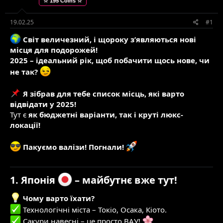
☆ 195 Coins ☆
е
в
м
о
и
р
19.02.25
#1
е
Світ величезний, і щороку з’являються нові
н
н
місця для подорожей!
я
2025 – ідеальний рік, щоб побачити щось нове, чи
не так?
Я зібрав для тебе список місць, які варто
відвідати у 2025!
Тут є
як бюджетні варіанти, так і круті люкс-
локації!
Пакуємо валізи! Погнали!
1. Японія
– майбутнє вже тут!
Чому варто їхати?
Технологічні міста – Токіо, Осака, Кіото.
Сакури навесні – це просто ВАУ!