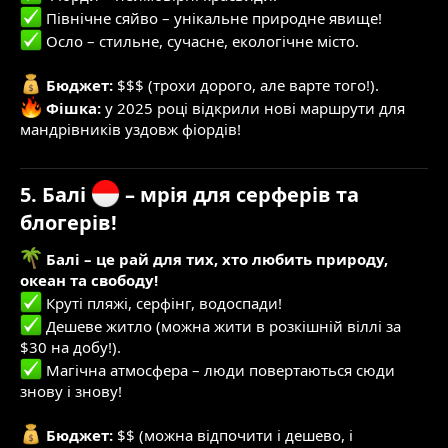
Північне сяйво – унікальне природне явище!
Осло – стильне, сучасне, екологічне місто.
Бюджет:
$$$ (трохи дорого, але варте того!).
Фішка:
у 2025 році відкрили нові маршрути для
мандрівників уздовж фіордів!
5. Балі
– мрія для серферів та
блогерів!
Балі – це рай для тих, хто любить природу,
океан та свободу!
Круті пляжі, серфінг, водоспади!
Дешеве житло (можна жити в розкішній віллі за
$30 на добу!).
Магічна атмосфера – люди повертаються сюди
знову і знову!
Бюджет:
$$ (можна відпочити і дешево, і