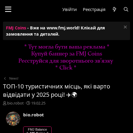
Увійти
Реєстрація
FMJ Coins
- Вже на www.fmj.world! Клікай для
замовлення та деталей.
News!
ТОП-10 туристичних місць, які варто
відвідати у 2025 році! ✈️🌍
А
Д
bio.robot
19.02.25
в
а
т
т
bio.robot
о
а
р
с
т
т
FMJ Balance