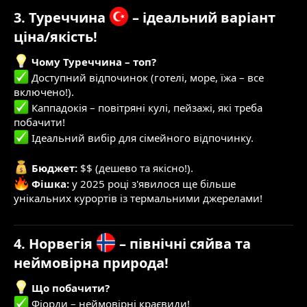
3. Туреччина
– ідеальний варіант
ціна/якість!
Чому Туреччина – топ?
Доступний відпочинок (готелі, море, їжа – все
включено!).
Каппадокія – повітряні кулі, пейзажі, які треба
побачити!
Ідеальний вибір для сімейного відпочинку.
Бюджет:
$$ (дешево та якісно!).
Фішка:
у 2025 році з'явилося ще більше
унікальних курортів із термальними джерелами!
4. Норвегія
– північні сяйва та
неймовірна природа!
Що побачити?
Фіорди – неймовірні краєвиди!