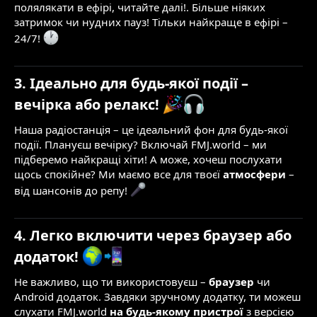
полялякати в ефірі, читайте далі!. Більше ніяких
затримок чи нудних пауз! Тільки найкраще в ефірі –
24/7!
3. Ідеально для будь-якої події –
вечірка або релакс!
Наша радіостанція – це ідеальний фон для будь-якої
події. Плануєш вечірку? Включай FMJ.world – ми
підберемо найкращі хіти! А може, хочеш послухати
щось спокійне? Ми маємо все для твоєї
атмосфери
–
від шансонів до репу!
4. Легко включити через браузер або
додаток!
Не важливо, що ти використовуєш –
браузер
чи
Android додаток. Завдяки зручному додатку, ти можеш
слухати FMJ.world
на будь-якому пристрої
з версією