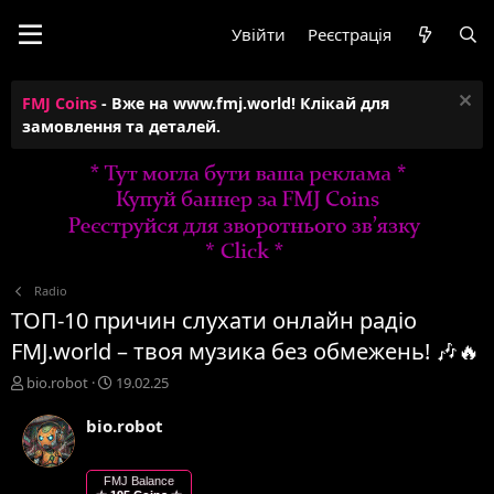
Увійти
Реєстрація
FMJ Coins
- Вже на www.fmj.world! Клікай для
замовлення та деталей.
Radio
ТОП-10 причин слухати онлайн радіо
FMJ.world – твоя музика без обмежень! 🎶🔥
А
Д
bio.robot
19.02.25
в
а
т
т
bio.robot
о
а
р
с
т
т
FMJ Balance