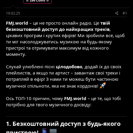
☆ 195 Coins ☆
е
в
м
о
и
р
19.02.25
#1
е
FMJ.world
– це не просто онлайн радіо. Це
твій
н
н
безкоштовний доступ до найкращих треків
,
я
цікавих програм і крутих ефірів! Ми зробили все, щоб
ти міг насолоджуватись музикою на будь-якому
пристрої та отримувати максимум від кожного
моменту.
Слухай улюблені пісні
цілодобово
, додай їх до своїх
плейлистів, а якщо ти артист – завантаж свої треки і
потрапляй в ефір! З нами ти можеш бути частиною
музичної спільноти, яка не знає кордонів!
Ось ТОП-10 причин, чому
FMJ.world
– це те, що тобі
потрібно для твого музичного досвіду:
1. Безкоштовний доступ з будь-якого
пристрою!