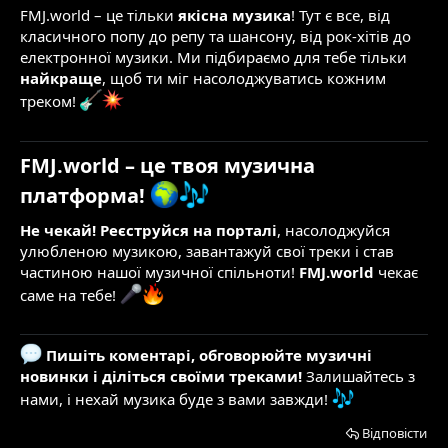
FMJ.world – це тільки
якісна музика
! Тут є все, від
класичного попу до репу та шансону, від рок-хітів до
електронної музики. Ми підбираємо для тебе тільки
найкраще
, щоб ти міг насолоджуватись кожним
треком!
FMJ.world – це твоя музична
платформа!
Не чекай! Реєструйся на порталі
, насолоджуйся
улюбленою музикою, завантажуй свої треки і став
частиною нашої музичної спільноти!
FMJ.world
чекає
саме на тебе!
Пишіть коментарі, обговорюйте музичні
новинки і діліться своїми треками!
Залишайтесь з
нами, і нехай музика буде з вами завжди!
Відповісти