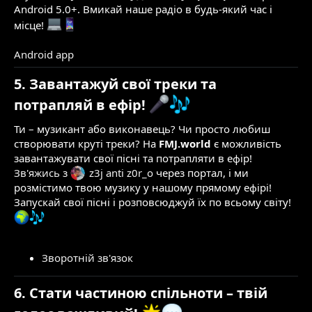
Android 5.0+. Вмикай наше радіо в будь-який час і
місце!
Android app
5. Завантажуй свої треки та
потрапляй в ефір!
Ти – музикант або виконавець? Чи просто любиш
створювати круті треки? На
FMJ.world
є можливість
завантажувати свої пісні та потрапляти в ефір!
Зв'яжись
з
z3j anti z0r_o
через портал, і ми
розмістимо твою музику у нашому прямому ефірі!
Запускай свої пісні і розповсюджуй їх по всьому світу!
Зворотній зв'язок
6. Стати частиною спільноти – твій