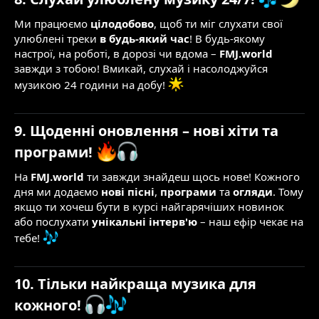
Ми працюємо
цілодобово
, щоб ти міг слухати свої
улюблені треки
в будь-який час
! В будь-якому
настрої, на роботі, в дорозі чи вдома –
FMJ.world
завжди з тобою! Вмикай, слухай і насолоджуйся
музикою 24 години на добу!
9. Щоденні оновлення – нові хіти та
програми!
На
FMJ.world
ти завжди знайдеш щось нове! Кожного
дня ми додаємо
нові пісні
,
програми
та
огляди
. Тому
якщо ти хочеш бути в курсі найгарячіших новинок
або послухати
унікальні інтерв'ю
– наш ефір чекає на
тебе!
10. Тільки найкраща музика для
кожного!