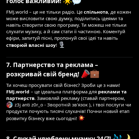
голос важливий!
FMJ.world – це не тільки радіо. Це
спільнота
, де кожен
може висловити свою думку, поділитись ідеями та
навіть створити свою програму. Ти можеш не тільки
слухати музику, а й сам стати її частиною. Коментуй
ефіри, запитуй пісні, пропонуй свої ідеї та навіть
створюй власні шоу
!
7. Партнерство та реклама –
розкривай свій бренд!
Ти хочеш просувати свій бізнес? Зроби це з нами!
FMJ.world
– це ідеальна платформа для
реклами та
партнерств
. Замовляй рекламу (ставай партнером,
z3j anti z0r_o
-
Зворотній зв'язок
), і твої послуги чи
продукти почують тисячі слухачів! Почни новий етап
розвитку бізнесу вже сьогодні!
8. Слухай улюблену музику 24/7!