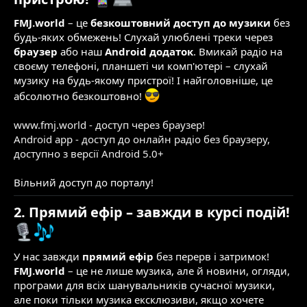
FMJ.world
– це
безкоштовний доступ до музики
без
будь-яких обмежень! Слухай улюблені треки через
браузер
або наш
Android додаток
. Вмикай радіо на
своєму телефоні, планшеті чи комп'ютері – слухай
музику на будь-якому пристрої! І найголовніше, це
абсолютно безкоштовно!
www.fmj.world - доступ через браузер!
Android app - доступ до онлайн радіо без браузеру,
доступно з версії Android 5.0+
Вільний доступ до порталу!
2. Прямий ефір – завжди в курсі подій!
У нас завжди
прямий ефір
без перерв і затримок!
FMJ.world
– це не лише музика, але й новини, огляди,
програми для всіх шанувальників сучасної музики,
але поки тільки музика ексклюзиви, якщо хочете