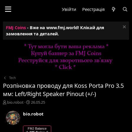
Увійти
Реєстрація
FMJ Coins
- Вже на www.fmj.world! Клікай для
замовлення та деталей.
Tech
Розпіновка проводу для Koss Porta Pro 3.5
мм: Left/Right Speaker Pinout (+/-)
А
Д
bio.robot
26.05.25
в
а
т
т
bio.robot
о
а
р
с
т
т
FMJ Balance