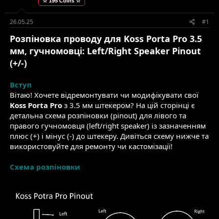
☆ 195 Coins ☆
е
в
м
о
и
р
26.05.25
#1
е
Розпіновка проводу для Koss Porta Pro 3.5
н
н
мм, гучномовці: Left/Right Speaker Pinout
я
(+/-)
Вступ
Вітаю! Хочете відремонтувати чи модифікувати свої
Koss Porta Pro
з 3.5 мм штекером? На цій сторінці є
детальна схема розпіновки (pinout) для лівого та
правого гучномовця (left/right speaker) із зазначенням
плюс (+) і мінус (-) до штекеру. Дивіться схему нижче та
використовуйте для ремонту чи кастомізації!
Схема розпіновки