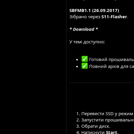
SBFMB1.1 (26.09.2017)
Зібрано через
S11-Flasher
.
* Download *
У темі доступно:
Готовий прошивальн
Повний архів для с
Перевести SSD у режим S
Запустити прошивальник
Обрати диск.
Натиснути
Start
.