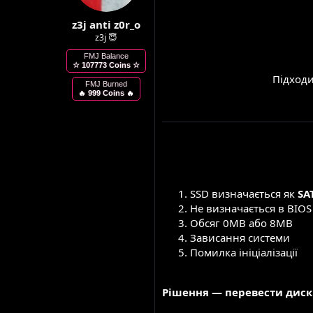
м
о
z3j anti z0r_o
и
р
е
z3j 😇
н
FMJ Balance
н
☆ 107773 Coins ☆
я
Підходи
FMJ Burned
🔥 999 Coins 🔥
SSD визначається як
SA
Не визначається в BIOS
Обсяг 0MB або 8MB
Зависання системи
Помилка ініціалізації
Рішення — перевести диск