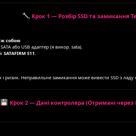
Крок 1 — Розбір SSD та замикання Te
між собою
ATA або USB адаптер (я викор. sata).
як
SATAFIRM S11
.
рах і ризик. Неправильне замикання може вивести SSD з ладу 
Крок 2 — Дані контролера (Отримані через P