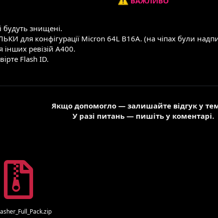
ВАЖЛИВО
і будуть знищені.
ЬКИ для конфігурації Micron 64L B16A. (на чіпах були надпи
 інших ревізій A400.
рте Flash ID.
Якщо допомогло — залишайте відгук у те
У разі питань — пишіть у коментарі.
asher_Full_Pack.zip