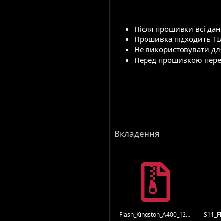
Після прошивки всі дан
Прошивка підходить ТІЛ
Не використовувати для
Перед прошивкою переві
Вкладення
Flash_Kingston_A400_128GB_PS3111.zip
S11_Fl