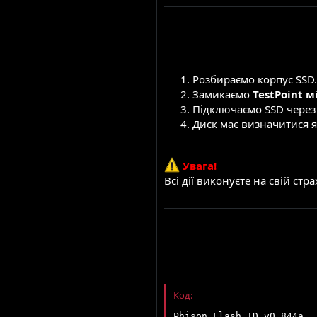
Розбираємо корпус SSD.
Замикаємо
TestPoint 
Підключаємо SSD через S
Диск має визначитися 
Увага!
Всі дії виконуєте на свій ст
Код:
Phison Flash ID v0.844a
