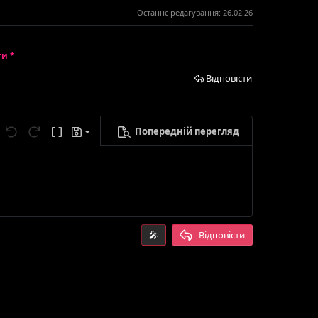
Останнє редагування:
26.02.26
ти *
Відповісти
Попередній перегляд
егти чернетку
метри...
Скасувати
Повторити
Ввімкнути режим BB-кодів
Чернетки
лити чернетку
🎤
Відповісти