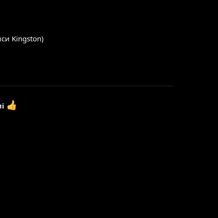
си Kingston)
мі