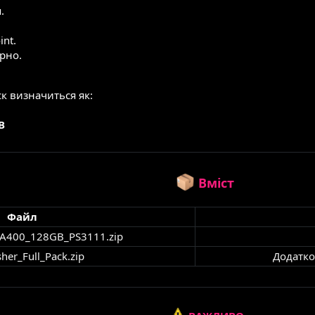
.
int.
рно.
к визначиться як:
B
Вміст
Файл
_A400_128GB_PS3111.zip
her_Full_Pack.zip
Додатко