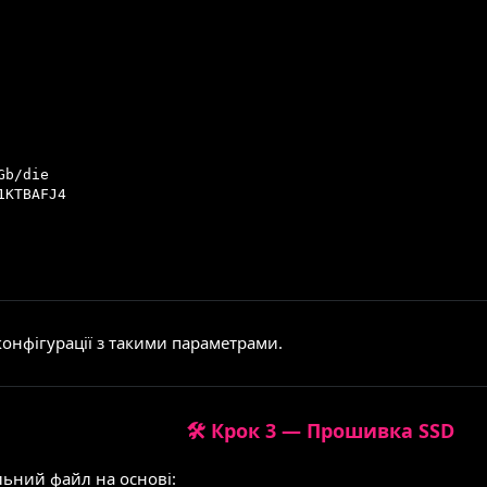
b/die

KTBAFJ4

онфігурації з такими параметрами.
🛠 Крок 3 — Прошивка SSD
ьний файл на основі: