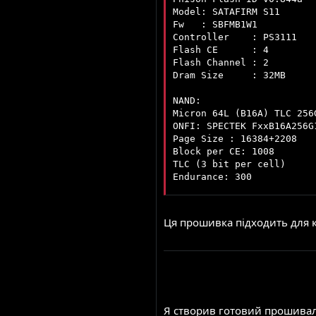
Model: SATAFIRM S11

Fw   : SBFMB1W1

Controller    : PS3111

Flash CE      : 4

Flash Channel : 2

Dram Size     : 32MB

NAND:

Micron 64L (B16A) TLC 256G
ONFI: SPECTEK FxxB16A256G1
Page Size : 16384+2208

Block per CE: 1008

TLC (3 bit per cell)

Endurance: 300
Ця прошивка підходить для к
Я створив готовий прошивал