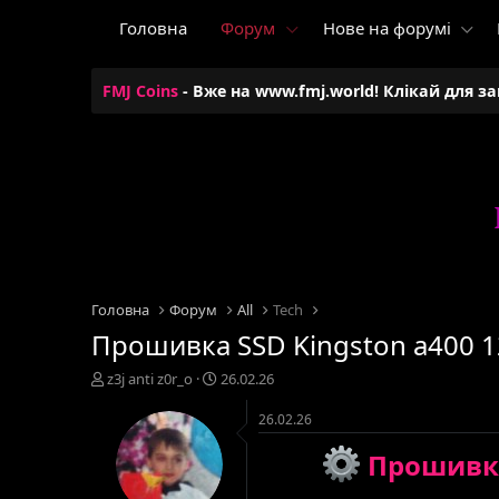
Головна
Форум
Нове на форумі
FMJ Coins
- Вже на www.fmj.world! Клікай для з
Головна
Форум
All
Tech
Прошивка SSD Kingston a400 12
А
Д
z3j anti z0r_o
26.02.26
в
а
т
т
26.02.26
о
а
Прошивка 
р
с
т
т
е
в