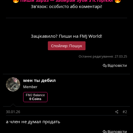
Зв’язок:
особисто
або коментарі!
Що скажеш?
Зацікавило? Пиши на FMJ World!
Спойлер:
Пошук
Останнє редагування:
27.03.25
Відповісти
мен ты дебил
Member
FMJ Balance
0 Coins
30.01.26
#2
а член не думал продать
Відповісти