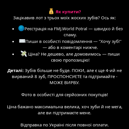
Як купити?
Зацікавив лот з трьох моїх жоских зубів? Ось як:
Реєстрація на FMJ.World Potral — швидко й без
спаму.
Пиши в особисті повідомлення — "Хочу зуб!"
— або в коментарі нижче.
Ціна? Не дешево, але домовимось — пиши
свою пропозицію!
Деталі:
Зубів більше не буде. ПОКИ, але є ще 4-ий не
вирваний 8 зуб, ПРОСПОНСУЄТЕ та підтримайте -
МОЖЕ ВИРВУ.
Фото в особисті для серйозних покупців!
Ціна бажано максимальна велика, хоч зуби й не мега,
але ви підтримаєте мене.
Відправка по Україні після повної оплати.