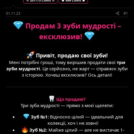
☆ 107773 Coins ☆
🔥 999 Coins 🔥
е
в
м
о
и
р
01.11.23
#1
е
н
Продам 3 зуби мудрості –
н
ексклюзив!
я
Привіт, продаю свої зуби!
Мені потрібні гроші, тому вирішив продати свої
три
зуби мудрості
. Це серйозно, не жарт — справжні зуби
з історією. Хочеш ексклюзив? Ось деталі!
Що продаю?
Три зуба мудрості — прямо з моєї щелепи:
Зуб №1:
Відносно цілий — ідеальний для
колекції, хоч і не зовні!
Зуб №2:
Майже цілий — але не вистачає 1-