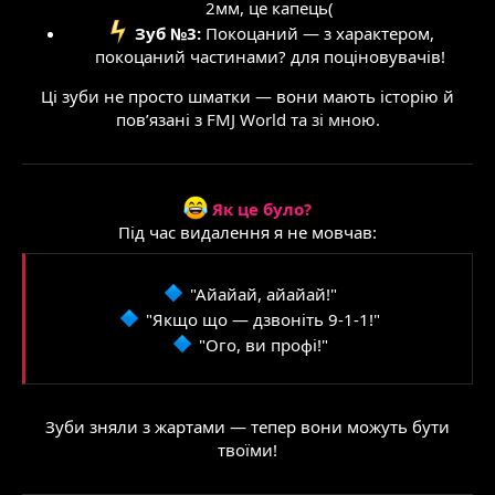
2мм, це капець(
Зуб №3:
Покоцаний — з характером,
покоцаний частинами? для поціновувачів!
Ці зуби не просто шматки — вони мають історію й
пов’язані з
FMJ World та зі мною.
Як це було?
Під час видалення я не мовчав:
"Айайай, айайай!"
"Якщо що — дзвоніть 9-1-1!"
"Ого, ви профі!"
Зуби зняли з жартами — тепер вони можуть бути
твоїми!