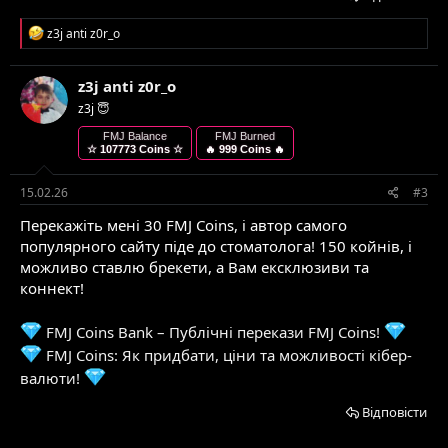
Р
z3j anti z0r_o
е
а
к
z3j anti z0r_o
ц
z3j 😇
і
ї
FMJ Balance
FMJ Burned
:
☆ 107773 Coins ☆
🔥 999 Coins 🔥
15.02.26
#3
Перекажіть мені 30 FMJ Coins, і автор самого
популярного сайту піде до стоматолога! 150 койнів, і
можливо ставлю брекети, а Вам ексклюзиви та
коннект!
FMJ Coins Bank – Публічні перекази FMJ Coins!
FMJ Coins: Як придбати, ціни та можливості кібер-
валюти!
Відповісти