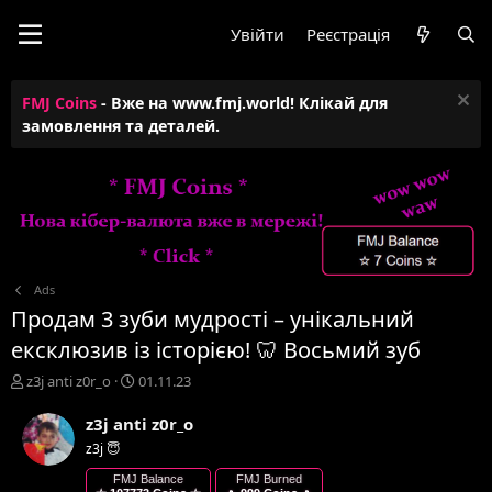
Увійти
Реєстрація
FMJ Coins
- Вже на www.fmj.world! Клікай для
замовлення та деталей.
Ads
Продам 3 зуби мудрості – унікальний
ексклюзив із історією! 🦷 Восьмий зуб
А
Д
z3j anti z0r_o
01.11.23
в
а
т
т
z3j anti z0r_o
о
а
z3j 😇
р
с
т
т
FMJ Balance
FMJ Burned