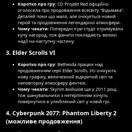
Коротко про гру
: CD Projekt Red офіційно
оголосила про продовження всесвіту “Відьмака”.
Деталей поки що мало, але очікується новий
герой та продовження легендарної атмосфери.
Чому чекати
: Попередні ігри студії отримували
купу нагород, тож фанати покладають великі
надії на наступну частину.
3.
Elder Scrolls VI
Коротко про гру
: Bethesda працює над
продовженням серії Elder Scrolls. Усі очікують
нову графіку, величезний відкритий світ та
неповторну атмосферу фентезі.
Чому чекати
: Skyrim вийшов ще у 2011 році,
тож шанувальники з нетерпінням хочуть
повернутися в улюблений світ у новій грі.
4.
Cyberpunk 2077: Phantom Liberty 2
(можливе продовження)​