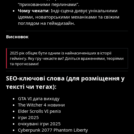
“прихованими перлинами”.
Чому чекати
: Інді-сцена дивує унікальними
ідеями, новаторськими механіками та свіжим
поглядом на геймдизайн.
Висновок
2025 рік обіцяє бути одним із найнасиченіших в історії
геймінгу. Яку гру чекаєте ви? Діліться враженнями, теоріями
та прогнозами!
SEO-ключові слова
(для розміщення у
тексті чи тегах):​
GTA VI дата виходу
The Witcher 4 новини
Elder Scrolls VI реліз
ігри 2025
очікувані ігри 2025
Cyberpunk 2077 Phantom Liberty