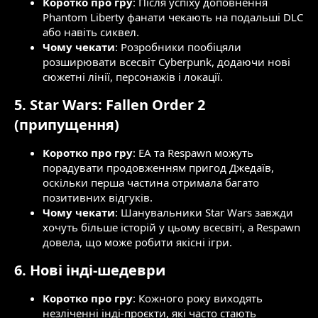
Коротко про гру
: Після успіху доповнення
Phantom Liberty фанати чекають на подальші DLC
або навіть сиквел.
Чому чекати
: Розробники пообіцяли
розширювати всесвіт Cyberpunk, додаючи нові
сюжетні лінії, персонажів і локації.
5.
Star Wars: Fallen Order 2
(припущення)​
Коротко про гру
: EA та Respawn можуть
порадувати продовженням пригод Джедаїв,
оскільки перша частина отримала багато
позитивних відгуків.
Чому чекати
: Шанувальники Star Wars завжди
хочуть більше історій у цьому всесвіті, а Respawn
довела, що може робити якісні ігри.
6.
Нові інді-шедеври
Коротко про гру
: Кожного року виходять
незліченні інді-проєкти, які часто стають