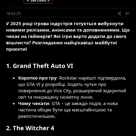
☆ 195 Coins ☆
е
в
м
о
и
р
18.02.25
#1
е
У 2025 році ігрова індустрія готується вибухнути
н
н
новими релізами, анонсами та доповненнями. Що
я
чекає на геймерів? Які ігри варто додати до свого
вішлиста? Розглядаємо найцікавіші майбутні
проєкти!
1.
Grand Theft Auto VI
Коротко про гру
: Rockstar нарешті підтвердила,
що GTA VI у розробці. Ходять чутки про
повернення до Vice City, розширений відкритий
світ та покращену сюжетну лінію.
Чому чекати
: GTA – це завжди подія, а нова
частина обіцяє бути ще масштабнішою та
реалістичнішою.
2.
The Witcher 4