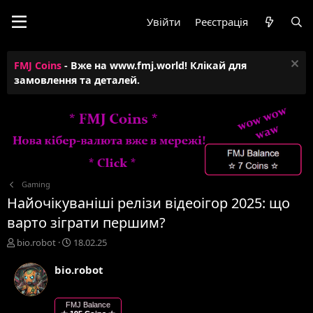
Увійти
Реєстрація
FMJ Coins
- Вже на www.fmj.world! Клікай для
замовлення та деталей.
Gaming
Найочікуваніші релізи відеоігор 2025: що
варто зіграти першим?
А
Д
bio.robot
18.02.25
в
а
т
т
bio.robot
о
а
р
с
т
т
FMJ Balance