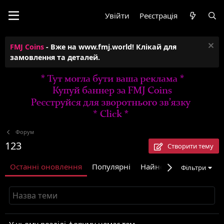
Увійти
Реєстрація
FMJ Coins
- Вже на www.fmj.world! Клікай для
замовлення та деталей.
Форум
123
Створити тему
Останні оновлення
Популярні
Найновіші
Фільтри